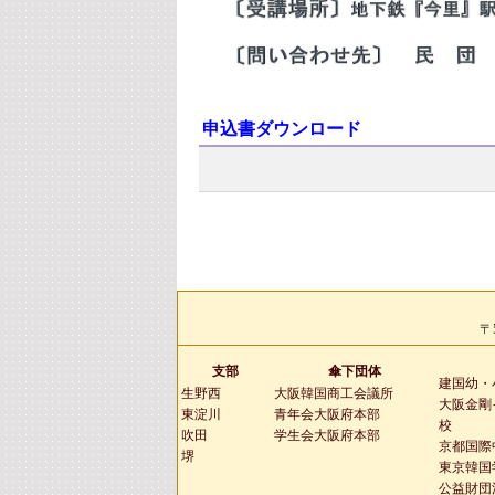
申込書ダウンロード
〒
支部
傘下団体
建国幼・
生野西
大阪韓国商工会議所
大阪金剛
東淀川
青年会大阪府本部
校
吹田
学生会大阪府本部
京都国際
堺
東京韓国
公益財団