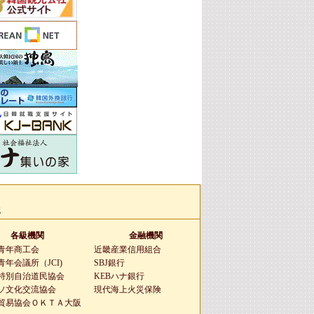
g
各級機関
金融機関
青年商工会
近畿産業信用組合
年会議所（JCI)
SBJ銀行
特別自治道民協会
KEBハナ銀行
ソ文化交流協会
現代海上火災保険
貿易協会ＯＫＴＡ大阪