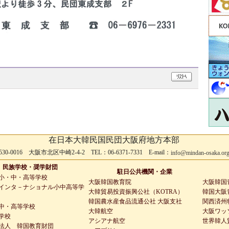
在日本大韓民国民団大阪府地方本部
530-0016 大阪市北区中崎2-4-2 TEL：06-6371-7331 E-mail：
info@mindan-osaka.or
民族学校・奨学財団
駐日公共機関・企業
小・中・高等学校
大阪韓国教育院
大阪韓国
インタ－ナショナル小中高等学
大韓貿易投資振興公社（KOTRA）
韓国大阪青
韓国農水産食品流通公社 大阪支社
関西済州
中・高等学校
大韓航空
大阪ワッ
学校
アシアナ航空
世界韓人
法人 韓国教育財団