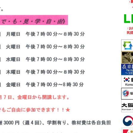
↑
↑
民団