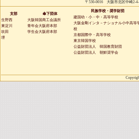
〒530-0016 大阪市北区中崎2-4-2 
民族学校・奨学財団
支部
傘下団体
建国幼・小・中・高等学校
生野西
大阪韓国商工会議所
大阪金剛インタ－ナショナル小中高等
東淀川
青年会大阪府本部
校
吹田
学生会大阪府本部
京都国際中・高等学校
堺
東京韓国学校
公益財団法人 韓国教育財団
公益財団法人 朝鮮奨学会
Copyrigh