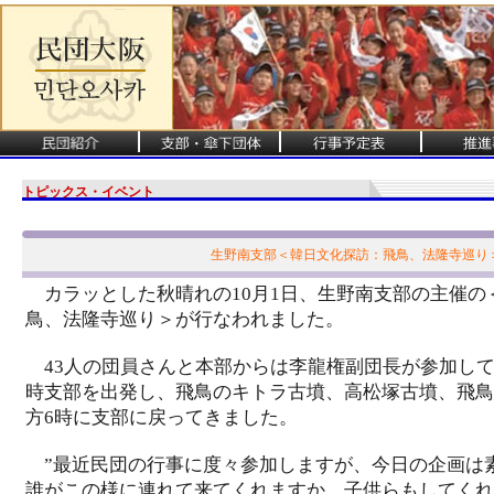
トピックス・イベント
生野南支部＜韓日文化探訪：飛鳥、法隆寺巡り
カラッとした秋晴れの10月1日、生野南支部の主催の
鳥、法隆寺巡り＞が行なわれました。
43人の団員さんと本部からは李龍権副団長が参加して
時支部を出発し、飛鳥のキトラ古墳、高松塚古墳、飛鳥
方6時に支部に戻ってきました。
”最近民団の行事に度々参加しますが、今日の企画は
誰がこの様に連れて来てくれますか．子供らもしてくれ