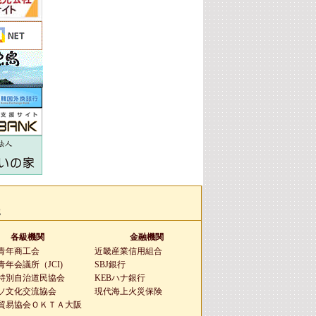
g
各級機関
金融機関
青年商工会
近畿産業信用組合
年会議所（JCI)
SBJ銀行
特別自治道民協会
KEBハナ銀行
ソ文化交流協会
現代海上火災保険
貿易協会ＯＫＴＡ大阪