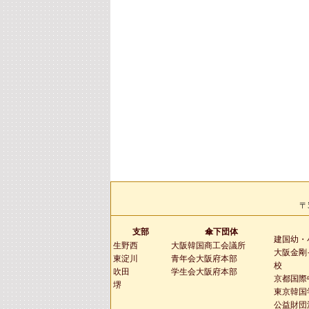
〒
支部
傘下団体
建国幼・
生野西
大阪韓国商工会議所
大阪金剛
東淀川
青年会大阪府本部
校
吹田
学生会大阪府本部
京都国際
堺
東京韓国
公益財団