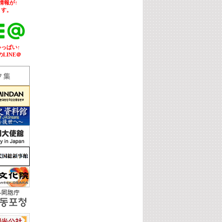
情報が↑
ます。
いっぱい↑
LINE＠