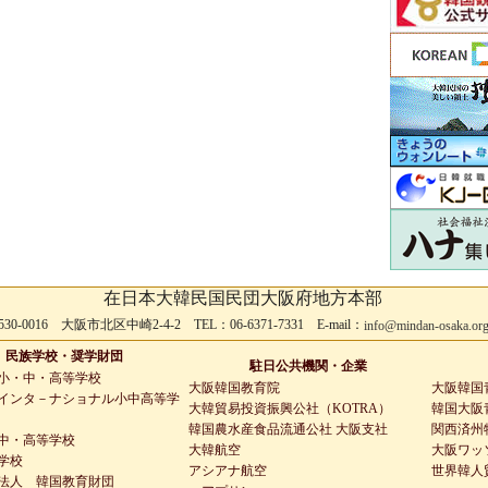
在日本大韓民国民団大阪府地方本部
530-0016 大阪市北区中崎2-4-2 TEL：06-6371-7331 E-mail：
info@mindan-osaka.or
民族学校・奨学財団
駐日公共機関・企業
小・中・高等学校
大阪韓国教育院
大阪韓国
インタ－ナショナル小中高等学
大韓貿易投資振興公社（KOTRA）
韓国大阪青
韓国農水産食品流通公社 大阪支社
関西済州
中・高等学校
大韓航空
大阪ワッ
学校
アシアナ航空
世界韓人
法人 韓国教育財団