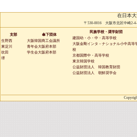
在日本大
〒530-0016 大阪市北区中崎2-4-2 
民族学校・奨学財団
支部
傘下団体
建国幼・小・中・高等学校
生野西
大阪韓国商工会議所
大阪金剛インタ－ナショナル小中高等
東淀川
青年会大阪府本部
校
吹田
学生会大阪府本部
京都国際中・高等学校
堺
東京韓国学校
公益財団法人 韓国教育財団
公益財団法人 朝鮮奨学会
Copyrigh