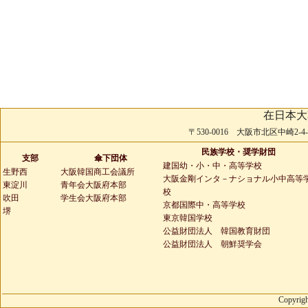
在日本大
〒530-0016 大阪市北区中崎2-4-2 
民族学校・奨学財団
支部
傘下団体
建国幼・小・中・高等学校
生野西
大阪韓国商工会議所
大阪金剛インタ－ナショナル小中高等
東淀川
青年会大阪府本部
校
吹田
学生会大阪府本部
京都国際中・高等学校
堺
東京韓国学校
公益財団法人 韓国教育財団
公益財団法人 朝鮮奨学会
Copyrigh