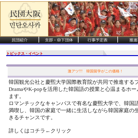
トピックス・イベント
激アツ!!! 韓国留学がこの価格！
韓国観光公社と慶煕大学国際教育院が共同で推進するプ
DramaやK-popを活用した韓国語の授業と心温まるホ
ます。
ロマンチックなキャンパスで有名な慶煕大学で、韓国
満喫し、韓国の家庭で一緒に生活しながら韓国家庭の
きるチャンスです。
詳しくは
コチラ
←クリック