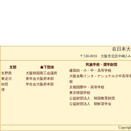
在日本大
〒530-0016 大阪市北区中崎2-4-2 
民族学校・奨学財団
支部
傘下団体
建国幼・小・中・高等学校
生野西
大阪韓国商工会議所
大阪金剛インタ－ナショナル小中高等
東淀川
青年会大阪府本部
校
吹田
学生会大阪府本部
京都国際中・高等学校
堺
東京韓国学校
公益財団法人 韓国教育財団
公益財団法人 朝鮮奨学会
Copyrigh