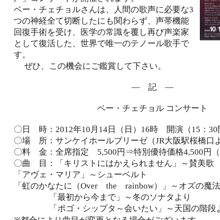
ベー・チェチョルさんは、人間の歌声に必要な3
つの神経全て切断したにも関わらず、声帯機能
回復手術を受け、医学の常識を覆し再び声楽家
として復活した、世界で唯一のテノール歌手で
す。
ぜひ、この機会にご鑑賞して下さい。
― 記 ―
ベー・チェチョル コンサート
〇日 時：2012年10月14日（日）16時 開演（15：3
〇場 所：サンケイホールブリーゼ（JR大阪駅桜橋口
〇料 金：全席指定 5,500円⇒特別優待価格4,500円
〇曲 目：「キリストにはかえられません」～賛美歌
「アヴェ・マリア」～シューベルト
「虹のかなたに（Over the rainbow）」～オズの
「最初から今まで」～冬のソナタより
「ポゴ・シップタ～会いたい」～天国の階段