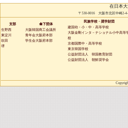
在日本大
〒530-0016 大阪市北区中崎2-4-2 
民族学校・奨学財団
支部
傘下団体
建国幼・小・中・高等学校
生野西
大阪韓国商工会議所
大阪金剛インタ－ナショナル小中高等
東淀川
青年会大阪府本部
校
吹田
学生会大阪府本部
京都国際中・高等学校
堺
東京韓国学校
公益財団法人 韓国教育財団
公益財団法人 朝鮮奨学会
Copyrigh