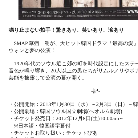
鳴り止まない拍手！驚きあり、笑いあり、涙あり
SMAP 草彅 剛が、大ヒット韓国ドラマ「最高の愛
ウォンと夢の公演！
1920年代のソウル近こ郊の町を時代設定にしたステ
音色が鳴り響き、20人以上の男たちがサムルノリやボ
芸能を披露して公演の幕が開く。
-記-
・公開開始：2013年1月30日（水）～2月3日（日）－
・公開劇場：韓国ソウル国立劇場(へオルム劇場)
・チケット発売日：2012年12月8日(土)10:00am～
※日本語・韓国語字幕付
・チケットお取り扱い：チケットぴあ