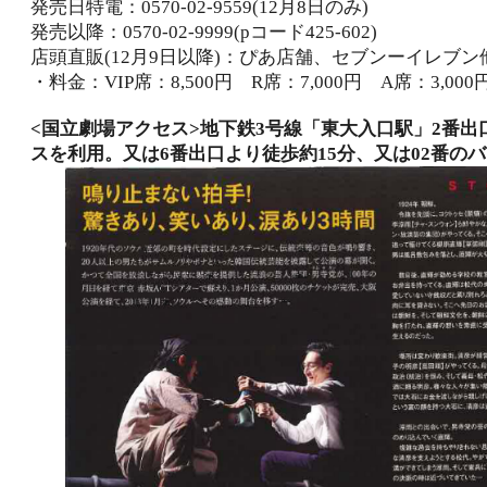
発売日特電：0570-02-9559(12月8日のみ)
発売以降：0570-02-9999(pコード425-602)
店頭直販(12月9日以降)：ぴあ店舗、セブンーイレブン
・料金：VIP席：8,500円 R席：7,000円 A席：3,000
<国立劇場アクセス>地下鉄3号線「東大入口駅」2番出
スを利用。又は6番出口より徒歩約15分、又は02番の