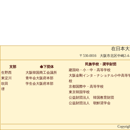
在日本大
〒530-0016 大阪市北区中崎2-4-2 
民族学校・奨学財団
支部
傘下団体
建国幼・小・中・高等学校
生野西
大阪韓国商工会議所
大阪金剛インタ－ナショナル小中高等
東淀川
青年会大阪府本部
校
吹田
学生会大阪府本部
京都国際中・高等学校
堺
東京韓国学校
公益財団法人 韓国教育財団
公益財団法人 朝鮮奨学会
Copyrigh