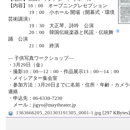
【内容】16：00 オープニングレセプション
19：00 小ホール 開場（開幕式・環境
芸術講演）
19：30 大正琴、詩吟 公演
日韓
演
20：00 韓国伝統楽器と民謡・伝統舞
踊 公演
21：00 終演
― 子供写真ワークショップ―
・3月29日（金）
・撮影10：00―12：00・作品展示13：00―14：00
・メイシアター集会室
・参加方法：3月20日までに名前・住所・年齢・カメ
連絡
・申込先：06-6330-7230
メール：jigyo@maytheater.jp
1363666205_201303191305_0001-1.jpg
[297 KByte