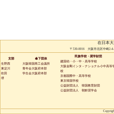
在日本大
〒530-0016 大阪市北区中崎2-4-2 
民族学校・奨学財団
支部
傘下団体
建国幼・小・中・高等学校
生野西
大阪韓国商工会議所
大阪金剛インタ－ナショナル小中高等
東淀川
青年会大阪府本部
校
吹田
学生会大阪府本部
京都国際中・高等学校
堺
東京韓国学校
公益財団法人 韓国教育財団
公益財団法人 朝鮮奨学会
Copyrigh