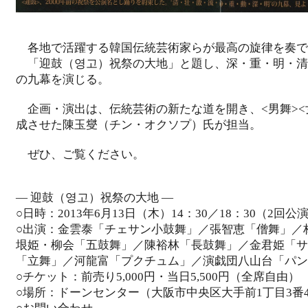
各地で活躍する韓国伝統芸術家らが最高の旋律を奏で
「迎鼓（영고）祝祭の大地」と題し、深・重・明・清
の九幕を演じる。
企画・演出は、伝統芸術の新たな道を開き、<男舞><女
成させた陳玉燮（チン・オクソプ）氏が担当。
ぜひ、ご覧ください。
― 迎鼓（영고）祝祭の大地 ―
○日時：2013年6月13日（木）14：30／18：30（2回公
○出演：金雲泰「チェサン小鼓舞」／張智恵「僧舞」／
垠姫・柳会「五鼓舞」／陳裕林「長鼓舞」／金君姫「サ
「立舞」／河龍富「プクチュム」／演戯団八山台「パン
○チケット：前売り5,000円・当日5,500円（全席自由）
○場所：ドーンセンター（大阪市中央区大手前1丁目3番4