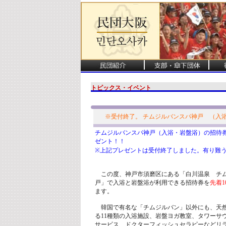
トピックス・イベント
※受付終了。 チムジルバンスパ神戸 （入浴
チムジルバンスパ神戸（入浴・岩盤浴）の招待券
ゼント！！
※上記プレゼントは受付終了しました。有り難
この度、神戸市須磨区にある「白川温泉 チ
戸」で入浴と岩盤浴が利用できる招待券を
先着1
ます。
韓国で有名な「チムジルバン」以外にも、天
る11種類の入浴施設、岩盤ヨガ教室、タワーサ
サービス、ドクターフィッシュセラピーなどリ