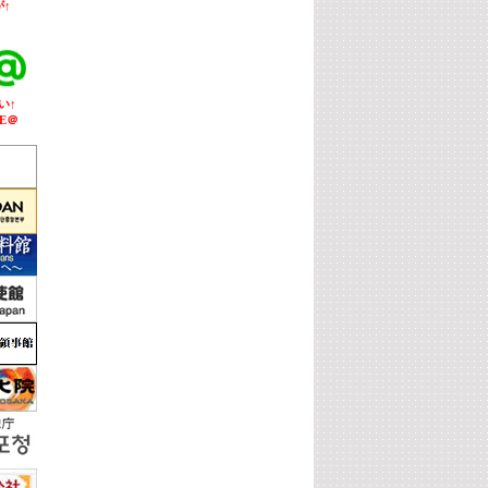
↑
い↑
E＠