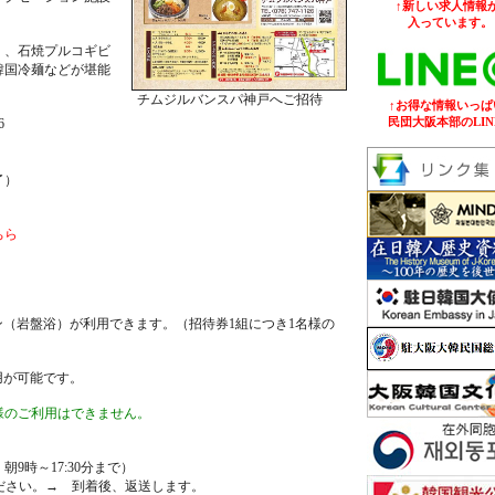
↑新しい求人情報が
入っています。
）、石焼プルコギビ
韓国冷麺などが堪能
チムジルバンスパ神戸へご招待
↑お得な情報いっぱ
民団大阪本部のLIN
6
了）
ちら
）
（岩盤浴）が利用できます。（招待券1組につき1名様の
利用が可能です。
様のご利用はできません。
時～17:30分まで）
ください。→ 到着後、返送します。