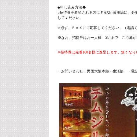
◆申し込み方法◆
○招待券を希望される方はＦAX応募用紙に、必
してください。
※必ず、ＦＡＸにて応募してください。（電話
※なお、招待券はお一人様 5組まで ご応募が
※招待券は先着100名様に進呈します。無くな
ーお問い合わせ：民団大阪本部・生活部 （電話）06-