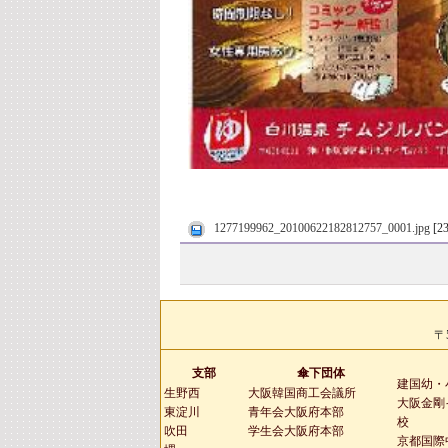
1277199962_20100622182812757_0001.jpg
[2
〒
支部
傘下団体
建国幼・
生野西
大阪韓国商工会議所
大阪金剛
東淀川
青年会大阪府本部
校
吹田
学生会大阪府本部
京都国際