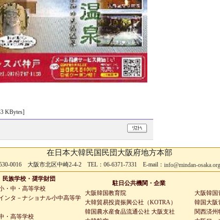
33 KBytes]
在日本大韓民国民団大阪府地方本部
530-0016 大阪市北区中崎2-4-2 TEL：06-6371-7331 E-mail：
info@mindan-osaka.or
民族学校・奨学財団
駐日公共機関・企業
小・中・高等学校
大阪韓国教育院
大阪韓国
インタ－ナショナル小中高等学
大韓貿易投資振興公社（KOTRA）
韓国大阪青
韓国農水産食品流通公社 大阪支社
関西済州
中・高等学校