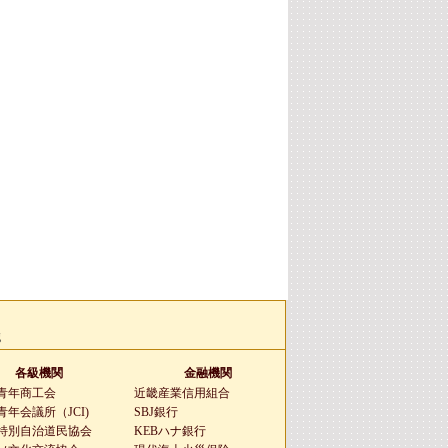
g
各級機関
金融機関
青年商工会
近畿産業信用組合
年会議所（JCI)
SBJ銀行
特別自治道民協会
KEBハナ銀行