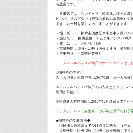
も豊富です。
食事処では、スンドゥブ（韓国風おぼろ豆腐
ビンバ、サムゲタン（若鶏の煮込み薬膳粥）や
でき、丸一日を楽しく過ごすことができます。
・場 所 ： 神戸市須磨区車字奥中ノ尾772－
・施設名 ： 白川温泉 チムジルバンスパ神戸
・電 話 ： 078-747-1126
・営業時間：10時～25時（深夜２４時 受付終
・年中無休 ※臨時休業有り
チムジルバンスパ神戸のホームページはこ
◇招待券の内容◇
① 入浴券と岩盤浴券は2枚で1組（お一人様分
②チムジルバンスパ神戸での入浴とチムジルバン
利用が可能。）
③招待券の有効期限は2010年12月31日までご
※チムジルバン（岩盤浴）は小学生以下のお子
◆招待券の受取方法◆
①民団大阪本部まで受け取りに来る。（平日 朝9
②郵便切手80円×2枚、10円×1枚を郵送して