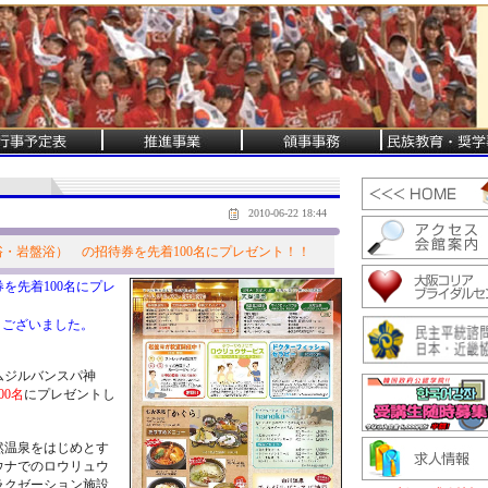
2010-06-22 18:44
・岩盤浴） の招待券を先着100名にプレゼント！！
を先着100名にプレ
うございました。
ムジルバンスパ神
00名
にプレゼントし
然温泉をはじめとす
ウナでのロウリュウ
ラクゼーション施設