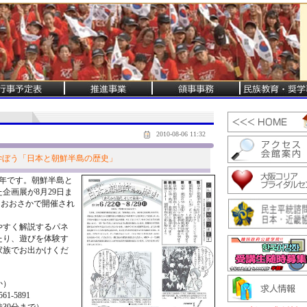
2010-08-06 11:32
で学ぼう「日本と朝鮮半島の歴史」
年です。朝鮮半島と
企画展が8月29日ま
ィおおさかで開催され
やすく解説するパネ
たり、遊びを体験す
家族でお出かけくだ
か）
-5891