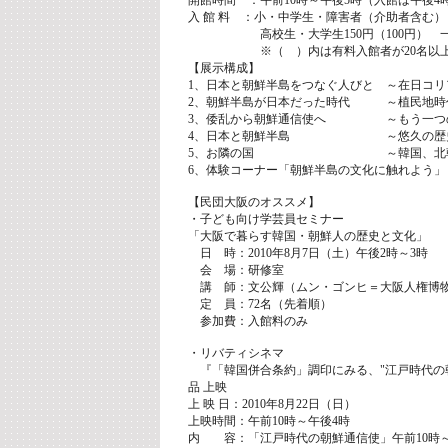
開館時間 ：午前10時～午後5時（入館は午後4時
入 館 料 ：小・中学生・障害者（介助者含む）
高校生・大学生150円（100円） 一般2
※（ ）内は有料入館者が20名以上の
【展示構成】
1、日本と朝鮮半島をつなぐ人びと ～在日コリ
2、朝鮮半島が日本だった時代 ～植民地時
3、倭乱から朝鮮通信使へ ～もう一つの
4、日本と朝鮮半島 ～悠久の歴史
5、お隣の国 ～韓国、北朝鮮と
6、体験コーナー「朝鮮半島の文化に触れよう」
【民団大阪のオススメ】
・子ども向け学芸員セミナー
「大阪で暮らす韓国・朝鮮人の歴史と文化」
日 時：2010年8月7日（土）午後2時～3時
会 場：研修室
講 師：文公輝（ムン・ゴンヒ＝大阪人権博
定 員：72名（先着順）
参加費：入館料のみ
・リバティシネマ
『「韓国併合条約」調印にみる、"江戸時代の朝
品 上映
上 映 日：2010年8月22日（日）
上映時間：午前10時～午後4時
内 容：「江戸時代の朝鮮通信使」午前10時～