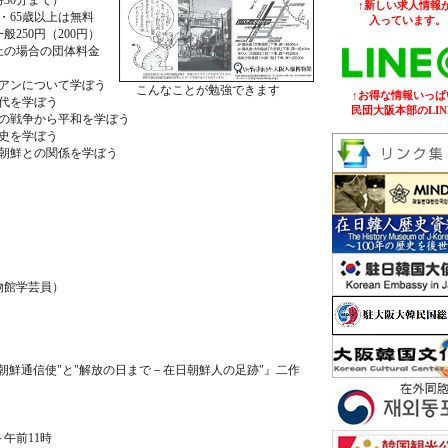
30分まで）
↑新しい求人情報が
・65歳以上は無料
入っています。
50円（200円）
場合の団体料金
アンについて学ぼう
こんなことが勉強できます
↑お得な情報いっぱ
代を学ぼう
民団大阪本部のLIN
戦争から平和を学ぼう
を学ぼう
の関係を学ぼう
物館学芸員）
鮮通信使"と"解放の日まで－在日朝鮮人の足跡"』二作
午前11時