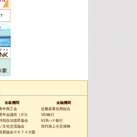
g
各級機関
金融機関
青年商工会
近畿産業信用組合
年会議所（JCI)
SBJ銀行
特別自治道民協会
KEBハナ銀行
ソ文化交流協会
現代海上火災保険
貿易協会ＯＫＴＡ大阪