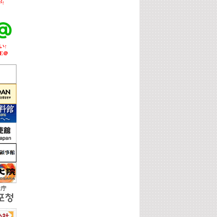
↑
い↑
E＠