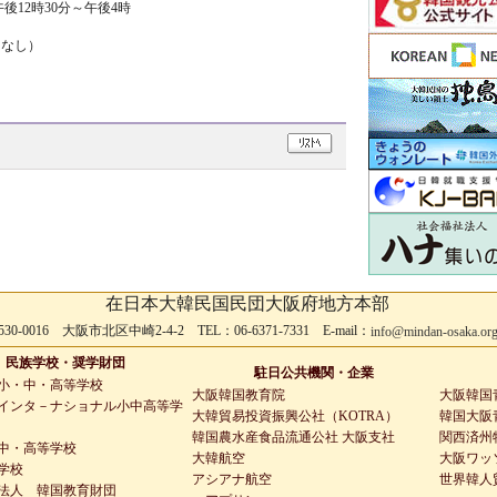
2時30分～午後4時
えなし）
在日本大韓民国民団大阪府地方本部
530-0016 大阪市北区中崎2-4-2 TEL：06-6371-7331 E-mail：
info@mindan-osaka.or
民族学校・奨学財団
駐日公共機関・企業
小・中・高等学校
大阪韓国教育院
大阪韓国
インタ－ナショナル小中高等学
大韓貿易投資振興公社（KOTRA）
韓国大阪青
韓国農水産食品流通公社 大阪支社
関西済州
中・高等学校
大韓航空
大阪ワッ
学校
アシアナ航空
世界韓人
法人 韓国教育財団