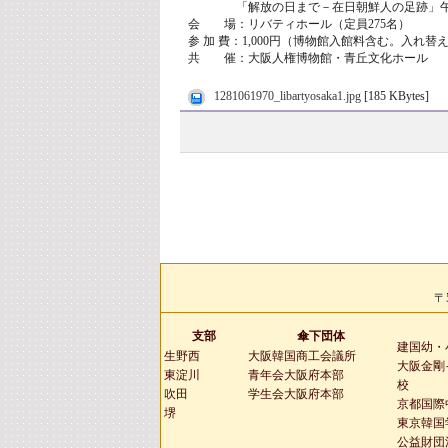
「解放の日まで－在日朝鮮人の足跡」午後1
会 場：リバティホール（定員275名）
参 加 費：1,000円（博物館入館料含む。入れ替
共 催：大阪人権博物館・青丘文化ホール
1281061970_libartyosaka1.jpg
[185 KBytes]
〒
支部
傘下団体
建国幼・
生野西
大阪韓国商工会議所
大阪金剛
東淀川
青年会大阪府本部
校
吹田
学生会大阪府本部
京都国際
堺
東京韓国
公益財団