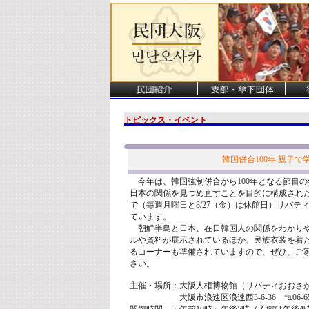
トピックス・イベント
韓国併合100年 親子
今年は、韓国強制併合から100年となる節目の
日本の関係を見つめ直すことを目的に構成された
で（毎週月曜日と8/27（金）は休館日）リバテ
ています。
朝鮮半島と日本、在日韓国人の関係をわかり
ルや資料が展示されているほか、民族衣装を着
るコーナーも準備されていますので、ぜひ、ご
さい。
主催・場所：大阪人権博物館（リバティおおさ
大阪市浪速区浪速西3-6-36 ℡06-6561