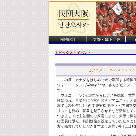
トピックス・イベント
ピアニスト ＷｏｎｎｙＳｏｎ
この度、カナダをはじめ北米で活躍する韓国
ウォニー・ソン（Woony Song）さんがピアノ
す。
ウォニー・ソンは8才からピアノを始め、世界
性に溢れ、音楽性にも富む若きピアニスト」と
本では2010年1月「西本智実指揮 ラトビア国
リストを務め、聴衆を魅了させるなど活躍して
つきましては主催側のご厚意により、大阪で開
に団員に限り、特別価格を設定していただきま
方が鑑賞していただきますようお願い申し上げ