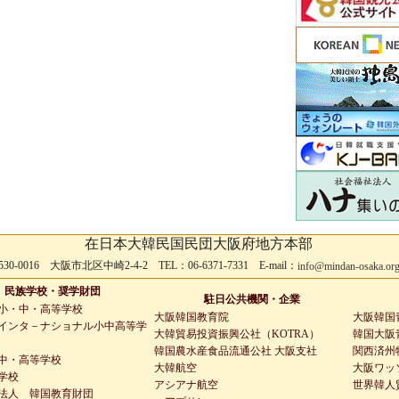
在日本大韓民国民団大阪府地方本部
530-0016 大阪市北区中崎2-4-2 TEL：06-6371-7331 E-mail：
info@mindan-osaka.or
民族学校・奨学財団
駐日公共機関・企業
小・中・高等学校
大阪韓国教育院
大阪韓国
インタ－ナショナル小中高等学
大韓貿易投資振興公社（KOTRA）
韓国大阪青
韓国農水産食品流通公社 大阪支社
関西済州
中・高等学校
大韓航空
大阪ワッ
学校
アシアナ航空
世界韓人
法人 韓国教育財団