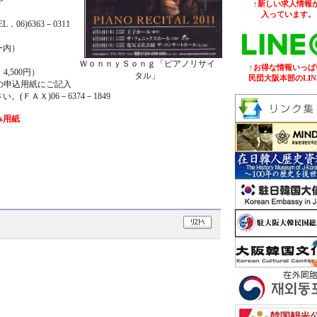
＞
↑新しい求人情報が
入っています。
)6363－0311
ー内）
ＷｏｎｎｙＳｏｎｇ「ピアノリサイ
↑お得な情報いっぱ
,500円）
タル」
民団大阪本部のLIN
の申込用紙にご記入
ＦＡＸ)06－6374－1849
み用紙