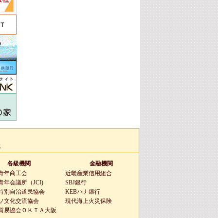
g
各級機関
金融機関
青年商工会
近畿産業信用組合
年会議所（JCI)
SBJ銀行
特別自治道民協会
KEBハナ銀行
ソ文化交流協会
現代海上火災保険
貿易協会ＯＫＴＡ大阪