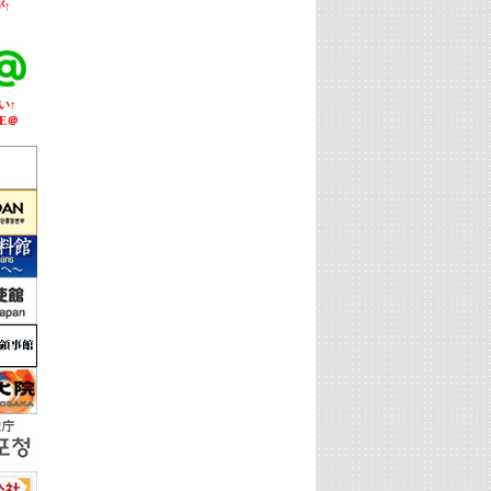
↑
い↑
E＠