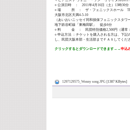
＜ピアニスト ウォニー・ソン リサイタル2011
○ 公演日時 ： 2011年4月16日（土）13時30分
○ 場 所 ： ザ・フェニックスホール TEL．06
大阪市北区天満4-5-10
（あいおいニッセイ同和損保フェニックスタワ
地下鉄谷町線「東梅田駅」 徒歩6分
○ 料 金 ： 民団特別価格2,500円（通常：4
○ 申込方法 ：チケットを購入される方は、下記
し、民団大阪本部・生活部までＦＡＸしてください。(
クリックするとダウンロードできます→→
申込
1297129575_Wonny song.JPG
[1387 KBytes]