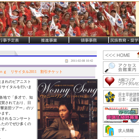
2011-02-08 10:42
ｇ リサイタル2011 割引チケット
生まれのピアニスト
・リサイタルを行いま
各地で「多才で、知
賞賛されており、日
立交響楽団ツアー」のソ
います。
催されるコンサート
したのでぜひ多くの
ます。