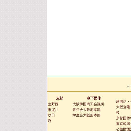
〒
支部
傘下団体
建国幼・
生野西
大阪韓国商工会議所
大阪金剛
東淀川
青年会大阪府本部
校
吹田
学生会大阪府本部
京都国際
堺
東京韓国
公益財団