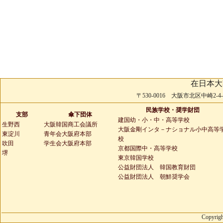
在日本大
〒530-0016 大阪市北区中崎2-4-2 
民族学校・奨学財団
支部
傘下団体
建国幼・小・中・高等学校
生野西
大阪韓国商工会議所
大阪金剛インタ－ナショナル小中高等
東淀川
青年会大阪府本部
校
吹田
学生会大阪府本部
京都国際中・高等学校
堺
東京韓国学校
公益財団法人 韓国教育財団
公益財団法人 朝鮮奨学会
Copyrigh