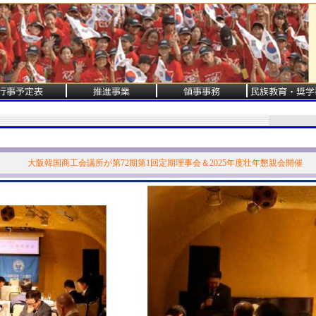
大阪韓国商工会議所が第72期第1回定期理事会＆2025年度壮年懇親会開催