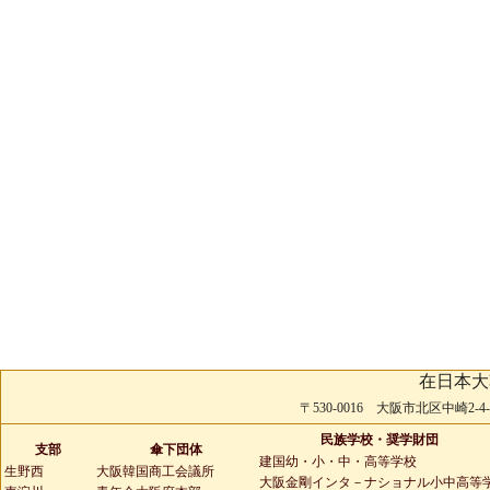
在日本大
〒530-0016 大阪市北区中崎2-4-2 
民族学校・奨学財団
支部
傘下団体
建国幼・小・中・高等学校
生野西
大阪韓国商工会議所
大阪金剛インタ－ナショナル小中高等