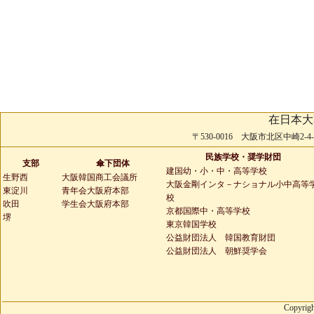
在日本大
〒530-0016 大阪市北区中崎2-4-2 
民族学校・奨学財団
支部
傘下団体
建国幼・小・中・高等学校
生野西
大阪韓国商工会議所
大阪金剛インタ－ナショナル小中高等
東淀川
青年会大阪府本部
校
吹田
学生会大阪府本部
京都国際中・高等学校
堺
東京韓国学校
公益財団法人 韓国教育財団
公益財団法人 朝鮮奨学会
Copyrigh