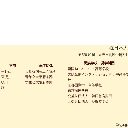
在日本大
〒530-0016 大阪市北区中崎2-4-2 
民族学校・奨学財団
支部
傘下団体
建国幼・小・中・高等学校
生野西
大阪韓国商工会議所
大阪金剛インタ－ナショナル小中高等
東淀川
青年会大阪府本部
校
吹田
学生会大阪府本部
京都国際中・高等学校
堺
東京韓国学校
公益財団法人 韓国教育財団
公益財団法人 朝鮮奨学会
Copyrigh