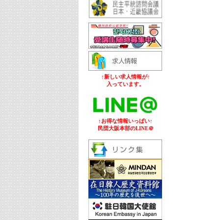
↑新しい求人情報が↑
入っています。
↑お得な情報いっぱい↑
民団大阪本部のLINE＠