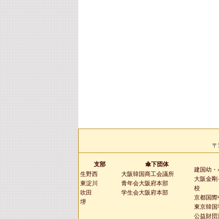
〒
支部
傘下団体
建国幼・
生野西
大阪韓国商工会議所
大阪金剛
東淀川
青年会大阪府本部
校
吹田
学生会大阪府本部
京都国際
堺
東京韓国
公益財団