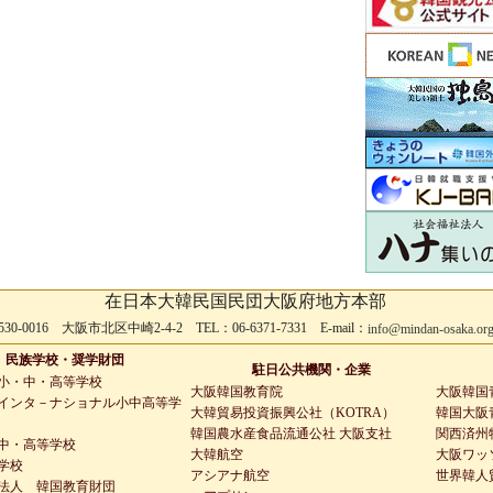
在日本大韓民国民団大阪府地方本部
530-0016 大阪市北区中崎2-4-2 TEL：06-6371-7331 E-mail：
info@mindan-osaka.or
民族学校・奨学財団
駐日公共機関・企業
小・中・高等学校
大阪韓国教育院
大阪韓国
インタ－ナショナル小中高等学
大韓貿易投資振興公社（KOTRA）
韓国大阪青
韓国農水産食品流通公社 大阪支社
関西済州
中・高等学校
大韓航空
大阪ワッ
学校
アシアナ航空
世界韓人
法人 韓国教育財団