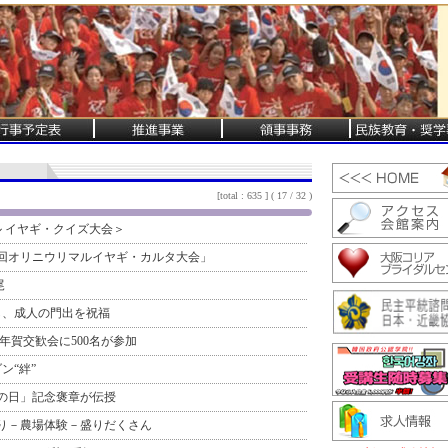
[total : 635 ] ( 17 / 32 )
ル イヤギ・クイズ大会＞
0回オリニウリマルイヤギ・カルタ大会」
尾
催し、成人の門出を祝福
春年賀交歓会に500名が参加
ン“絆”
人の日」記念褒章が伝授
り－農場体験－盛りだくさん