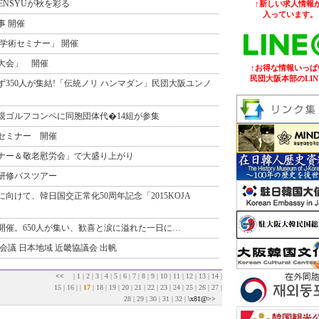
SENSYUが秋を彩る
↑新しい求人情報が
入っています。
事 開催
学術セミナー」 開催
大会」 開催
↑お得な情報いっぱ
民団大阪本部のLIN
350人が集結!「伝統ノリ ハンマダン」民団大阪ユンノ
親ゴルフコンペに同胞団体代�14組が参集
セミナー 開催
ナー＆敬老慰労会」で大盛り上がり
研修バスツアー
向けて、韓日国交正常化50周年記念「2015KOJA
開催。650人が集い、歓喜と涙に溢れた一日に…
会議 日本地域 近畿協議会 出帆
<<
|
1
|
2
|
3
|
4
|
5
|
6
|
7
|
8
|
9
|
10
|
11
|
12
|
13
|
14
|
15
|
16
| |
17
|
18
|
19
|
20
|
21
|
22
|
23
|
24
|
25
|
26
|
27
|
28
|
29
|
30
|
31
|
32
|
\x81@>>