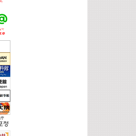
↑
い↑
E＠