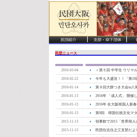
民団ニュース
2016-03-04
＜第５回 中学生 ウリマ
2016-02-22
今年も大盛況！！「第1
2016-01-14
第９回大餅つき大会in八
2016-01-13
2016年 「成人式」 開
2016-01-13
2016年 在大阪韓国人新
2016-01-13
第9回 韓国伝統文化マダ
2015-11-13
領事館で2015「世界韓
2015-11-13
民団住吉住之江支部だよ