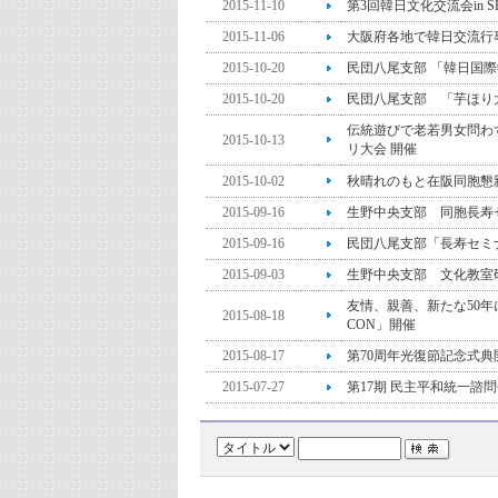
2015-11-10
第3回韓日文化交流会in 
2015-11-06
大阪府各地で韓日交流行
2015-10-20
民団八尾支部 「韓日国際
2015-10-20
民団八尾支部 「芋ほり
伝統遊びで老若男女問わず
2015-10-13
リ大会 開催
2015-10-02
秋晴れのもと在阪同胞懇
2015-09-16
生野中央支部 同胞長寿
2015-09-16
民団八尾支部「長寿セミ
2015-09-03
生野中央支部 文化教室
友情、親善、新たな50年に
2015-08-18
CON」開催
2015-08-17
第70周年光復節記念式典
2015-07-27
第17期 民主平和統一諮問