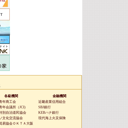
g
各級機関
金融機関
青年商工会
近畿産業信用組合
年会議所（JCI)
SBJ銀行
特別自治道民協会
KEBハナ銀行
ソ文化交流協会
現代海上火災保険
貿易協会ＯＫＴＡ大阪