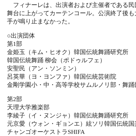
フィナーレは、出演者および主催者である民
舞台に上がってカーテンコール。公演終了後も
手が鳴り止まなかった。
○出演団体
第1部
金姫玉（キム・ヒオク）韓国伝統舞踊研究所
韓国伝統舞踊 柳会（ポドゥルフェ）
安聖民（アン・ソンミン）
呂英華（ヨ・ヨンファ）韓国伝統芸術院
金剛学園小・中・高等学校サムルノリ部・舞踊
第2部
天理大学雅楽部
李綾子（イ・ヌンジャ）韓国伝統舞踊研究所
元京愛（ウォン・ギョンエ）絃ソリ韓国伝統国
チャンゴオーケストラSHIFA