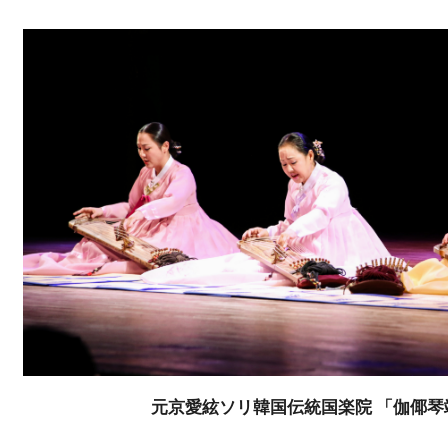
元京愛絃ソリ韓国伝統国楽院 「伽倻琴