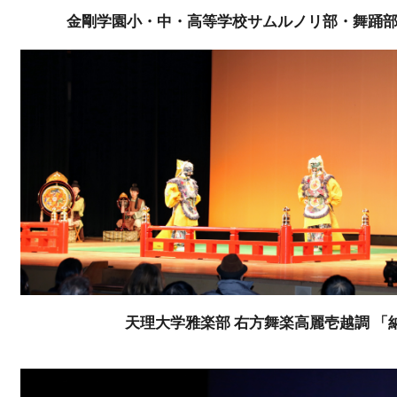
金剛学園小・中・高等学校サムルノリ部・舞踊部
天理大学雅楽部 右方舞楽高麗壱越調 「