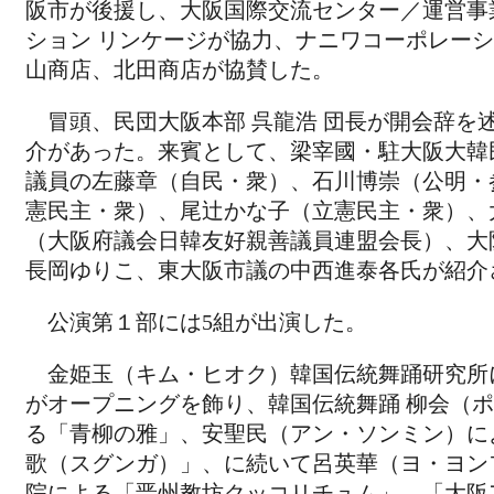
阪市が後援し、大阪国際交流センター／運営事
ション リンケージが協力、ナニワコーポレー
山商店、北田商店が協賛した。
冒頭、民団大阪本部 呉龍浩 団長が開会辞を
介があった。来賓として、梁宰國・駐大阪大韓
議員の左藤章（自民・衆）、石川博崇（公明・
憲民主・衆）、尾辻かな子（立憲民主・衆）、
（大阪府議会日韓友好親善議員連盟会長）、大
長岡ゆりこ、東大阪市議の中西進泰各氏が紹介
公演第１部には5組が出演した。
金姫玉（キム・ヒオク）韓国伝統舞踊研究所
がオープニングを飾り、韓国伝統舞踊 柳会（
る「青柳の雅」、安聖民（アン・ソンミン）に
歌（スグンガ）」、に続いて呂英華（ヨ・ヨン
院による「晋州教坊クッコリチュム」、「大阪