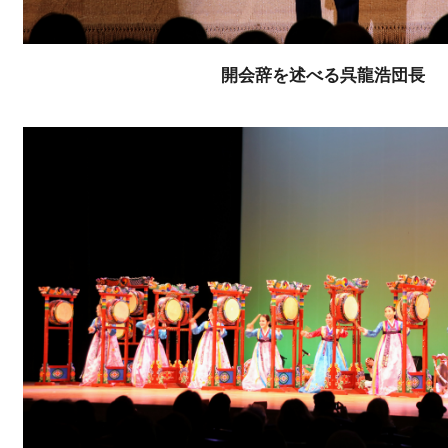
開会辞を述べる呉龍浩団長