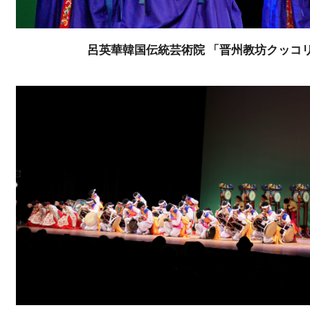
呂英華韓国伝統芸術院 「晋州教坊クッコ