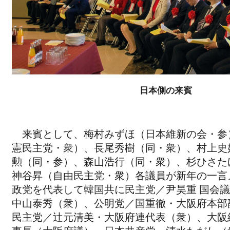
日本側の来賓
来賓として、梅村みずほ（日本維新の会・参
憲民主党・衆）、長尾秀樹（同・衆）、村上史
勲（同・参）、森山浩行（同・衆）、杉ひさた
神谷昇（自由民主党・衆）各議員が新年の一言
政党を代表して韓国共に民主党／尹昊重 国会
中山泰秀（衆）、公明党／国重徹・大阪府本部
民主党／辻元清美・大阪府連代表（衆）、大阪