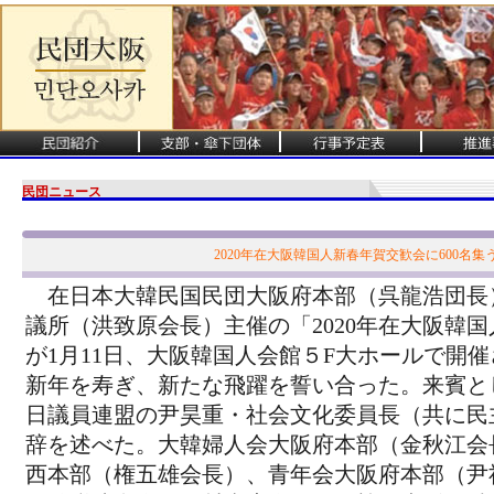
民団ニュース
2020年在大阪韓国人新春年賀交歓会に600名集
在日本大韓民国民団大阪府本部（呉龍浩団長
議所（洪致原会長）主催の「2020年在大阪韓
が1月11日、大阪韓国人会館５F大ホールで開催
新年を寿ぎ、新たな飛躍を誓い合った。来賓と
日議員連盟の尹昊重・社会文化委員長（共に民
辞を述べた。大韓婦人会大阪府本部（金秋江会
西本部（権五雄会長）、青年会大阪府本部（尹