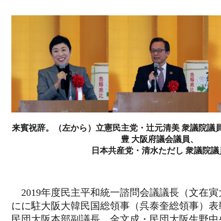
来賓祝辞。（左から）立憲民主党・辻元清美 衆議院議
豊 大阪府議会議員、
日本共産党・清水ただし 衆議院議
2019年度民主平和統一諮問会議議長（文在
にに駐大阪大韓民国総領事（呉泰奎総領事）表
民団大阪本部副議長、金文成・民団大阪生野中