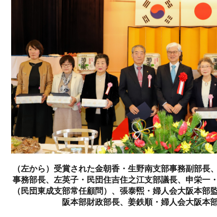
（左から）受賞された金朝香・生野南支部事務副部長
事務部長、左英子・民団住吉住之江支部議長、申栄一
（民団東成支部常任顧問）、張泰煕・婦人会大阪本部
阪本部財政部長、姜鉄順・婦人会大阪本