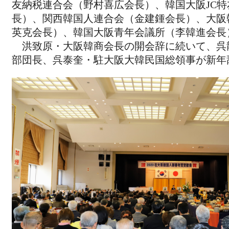
友納税連合会（野村喜広会長）、韓国大阪JC
長）、関西韓国人連合会（金建鍾会長）、大阪
英克会長）、韓国大阪青年会議所（李韓進会長
洪致原・大阪韓商会長の開会辞に続いて、呉
部団長、呉泰奎・駐大阪大韓民国総領事が新年