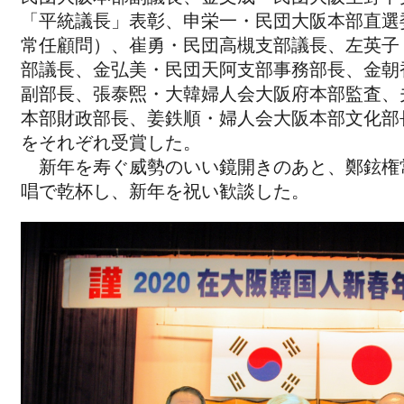
「平統議長」表彰、申栄一・民団大阪本部直選
常任顧問）、崔勇・民団高槻支部議長、左英子
部議長、金弘美・民団天阿支部事務部長、金朝
副部長、張泰煕・大韓婦人会大阪府本部監査、
本部財政部長、姜鉄順・婦人会大阪本部文化部
をそれぞれ受賞した。
新年を寿ぐ威勢のいい鏡開きのあと、鄭鉉権
唱で乾杯し、新年を祝い歓談した。