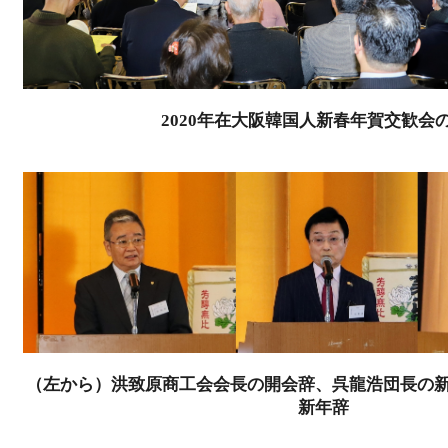
2020年在大阪韓国人新春年賀交歓会
（左から）洪致原商工会会長の開会辞、呉龍浩団長の
新年辞