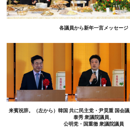
各議員から新年一言メッセージ
来賓祝辞。（左から）韓国 共に民主党・尹昊重 国会
泰秀 衆議院議員、
公明党・国重徹 衆議院議員