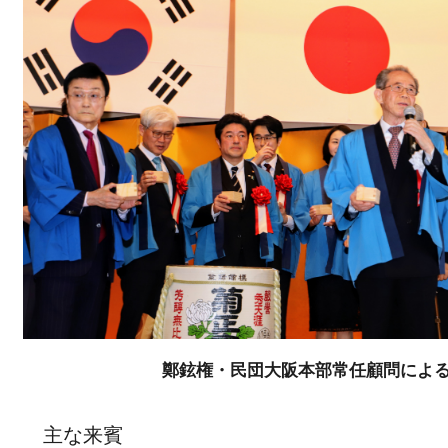
鄭鉉権・民団大阪本部常任顧問によ
主な来賓