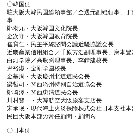
〇韓国側
駐大阪大韓民国総領事館／全遇元副総領事、丁
事
鄭泰九・大阪韓国文化院長
金次守・大阪韓国教育院長
崔寶仁・民主平統諮問会議近畿協議会長
近畿産業信用組合／千原芳浩副理事長、康本豊
白頭学院／高敬弼理事長、李鐘建校長
尹裕淑・金剛学園校長
金基周・大阪慶州北道道民会長
梁哲司・関西済州特別自治道協会長
鄭琦澤・関西忠清道民会長
川村賢一・大韓航空大阪旅客支店長
宋承珉・現代海上火災保険株式会社日本支社本
民団大阪本部の常任顧問・顧問ら
〇日本側