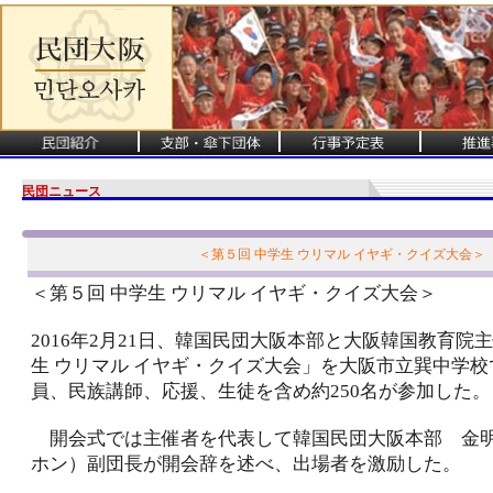
民団ニュース
＜第５回 中学生 ウリマル イヤギ・クイズ大会＞
＜第５回 中学生 ウリマル イヤギ・クイズ大会＞
2016年2月21日、韓国民団大阪本部と大阪韓国教育院
生 ウリマル イヤギ・クイズ大会」を大阪市立巽中学
員、民族講師、応援、生徒を含め約250名が参加した。
開会式では主催者を代表して韓国民団大阪本部 金
ホン）副団長が開会辞を述べ、出場者を激励した。