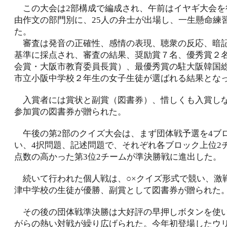
この大会は2部構成で編成され、午前はイヤギ大会を
由作文の部門別に、25人の弁士が出場し、一生懸命練
た。
審査は発音の正確性、感情の表現、聴衆の反応、暗
基準に採点され、審査の結果、奨励賞７名、優秀賞２
会賞・大阪市教育委員長賞）、最優秀賞の駐大阪韓国
市立小阪中学校２年生の女子生徒が選ばれる結果とな
入賞者には賞状と副賞（図書券）、惜しくも入賞し
参加賞の図書券が贈られた。
午後の第2部のクイズ大会は、まず団体戦予選を4ブ
い、4択問題、記述問題で、それぞれ各ブロック上位2
点数の高かった第3位2チームが準決勝戦に進出した。
続いて行われた個人戦は、○×クイズ形式で競い、激
津中学校の生徒が優勝、副賞として図書券が贈られた
その後の団体戦準決勝は大好評の早押しボタンを使
がらの熱い対戦が繰り広げられた。今年初登場したウ