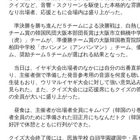
クイズなど、音響・スクリーンを駆使した本格的な雰
なり出場者、応援ともに会場内は盛り上がった。
準決勝を勝ち進んだ５チームによる決勝戦は、白熱
チーム賞の韓国民団大阪本部団長賞は大阪市立鶴橋中学
（虎）」チームが、準優勝チーム賞の大阪韓国教育院
柏田中学校「ホパンメン（アンパンマン）」チーム、
ム、奨励チーム５チームが選ばれる結果となった。
当日は、イヤギ大会出場者のなかには自分の出番直
り、主催者側で準備した発音参考用の音源を何度も聴
生徒もおり、ウリマルイヤギ大会に対して強い意気込
見られた。また、クイズ大会には応援席にもクイズの
の全員が大いに盛り上がった。
昼食は、主催者が出場者全員にキムパプ（韓国のり
者全員のために準備された旧正月にちなんだトク（韓
好評で休憩とともに行列ができた。
クイズ大会終了後には、民族学校 白頭学園建国中・高