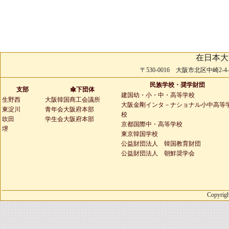
在日本大
〒530-0016 大阪市北区中崎2-4-2 
民族学校・奨学財団
支部
傘下団体
建国幼・小・中・高等学校
生野西
大阪韓国商工会議所
大阪金剛インタ－ナショナル小中高等
東淀川
青年会大阪府本部
校
吹田
学生会大阪府本部
京都国際中・高等学校
堺
東京韓国学校
公益財団法人 韓国教育財団
公益財団法人 朝鮮奨学会
Copyrigh