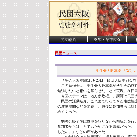
民団ニュース
学生会大阪本部 「繋げ
学生会大阪本部は5月23日、民団大阪本部会館
この勉強会は、学生会大阪本部が学生会の存在
勉強したいと想いを募らせたことで実現。在日同
今回のテーマは「地方参政権」、講師は民団大
民団の活動紹介、これまで行ってきた権益擁護
の運動展開などを講義し、最後に参加者らに対
めくくった。
勉強会終了後は食事を取りながら懇親会を行い
参加者からは「とてもためになる講義だった。
したい。」などの声があった。