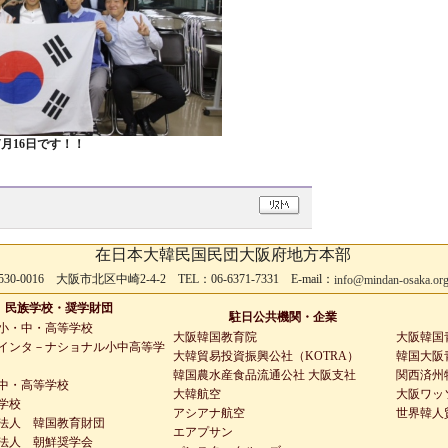
7月16日です！！
在日本大韓民国民団大阪府地方本部
530-0016 大阪市北区中崎2-4-2 TEL：06-6371-7331 E-mail：
info@mindan-osaka.or
民族学校・奨学財団
駐日公共機関・企業
小・中・高等学校
大阪韓国教育院
大阪韓国
インタ－ナショナル小中高等学
大韓貿易投資振興公社（KOTRA）
韓国大阪青
韓国農水産食品流通公社 大阪支社
関西済州
中・高等学校
大韓航空
大阪ワッ
学校
アシアナ航空
世界韓人
法人 韓国教育財団
エアプサン
法人 朝鮮奨学会