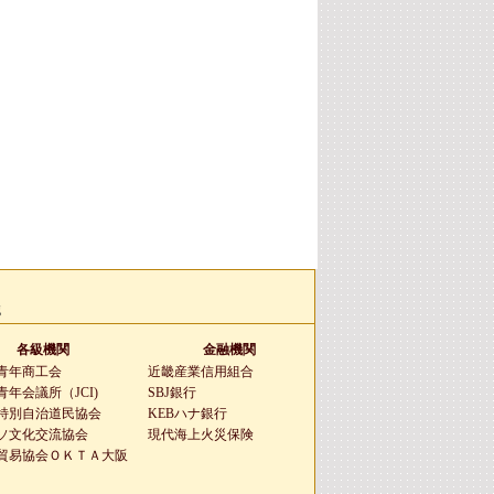
g
各級機関
金融機関
青年商工会
近畿産業信用組合
年会議所（JCI)
SBJ銀行
特別自治道民協会
KEBハナ銀行
ソ文化交流協会
現代海上火災保険
貿易協会ＯＫＴＡ大阪