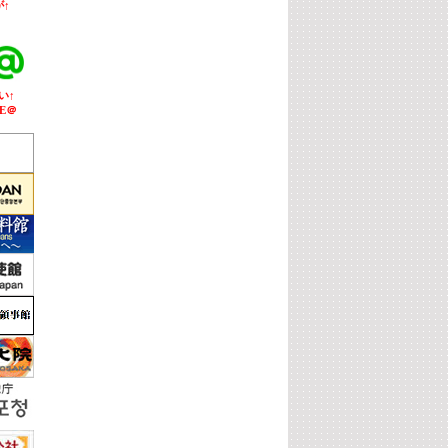
↑
い↑
E＠