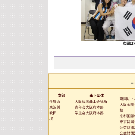
次回は
〒
支部
傘下団体
建国幼・
生野西
大阪韓国商工会議所
大阪金剛
東淀川
青年会大阪府本部
校
吹田
学生会大阪府本部
京都国際
堺
東京韓国
公益財団
公益財団