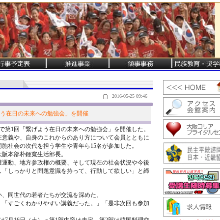
2016-05-25 09:46
よう在日の未来への勉強会」を開催
で第1回「繋げよう在日の未来への勉強会」を開催した。
意義や、自身のこれからのあり方について会員とともに
胞社会の次代を担う学生や青年ら15名が参加した。
阪本部朴鍾寬生活部長。
運動、地方参政権の概要、そして現在の社会状況や今後
し「しっかりと問題意識を持って、行動して欲しい」と締
、同世代の若者たちが交流を深めた。
」「すごくわかりやすい講義だった。」「是非次回も参加