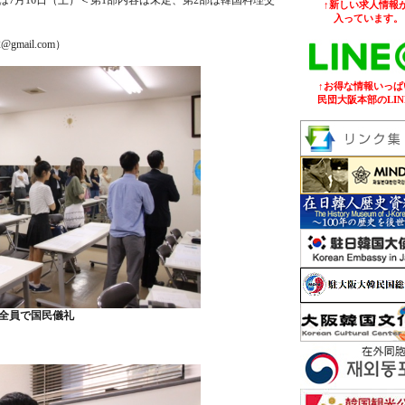
7月16日（土）＜第1部内容は未定、第2部は韓国料理交
↑新しい求人情報が
入っています。
ail.com）
↑お得な情報いっぱ
民団大阪本部のLIN
全員で国民儀礼