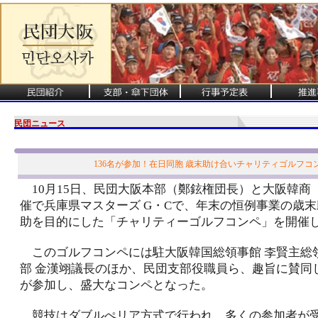
民団ニュース
136名が参加！在日同胞 歳末助け合いチャリティゴルフコ
10月15日、民団大阪本部（鄭鉉権団長）と大阪韓商
催で兵庫県マスターズ G・Cで、年末の恒例事業の歳
助を目的にした「チャリティーゴルフコンペ」を開催
このゴルフコンペには駐大阪韓国総領事館 李賢主総
部 金漢翊議長のほか、民団支部役職員ら、趣旨に賛同した
が参加し、盛大なコンペとなった。
競技はダブルぺリア方式で行われ、多くの参加者が