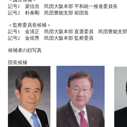
記号1 梁信浩 民団大阪本部 平和統一推進委員長
記号2 朴泰剛 民団豊能支部 前団長
＜監察委員長候補＞
記号1 金清正 民団大阪本部 直選委員 民団豊能支部
記号2 金炫秀 民団大阪本部 監察委員
候補者の顔写真
団長候補