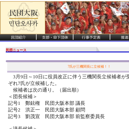
民団ニュース
7氏が三機関長に立候補！！
3月9日～10日に役員改正に伴う三機関長立候補者が
ぞれ7氏が立候補した。
候補者は次の通り。（届出順）
＜団長候補＞
記号1 鄭鉉権 民団大阪本部 議長
記号2 洪正一 民団大阪本部 顧問
記号3 劉茂宣 民団大阪本部 前監察委員長
＜議長候補＞