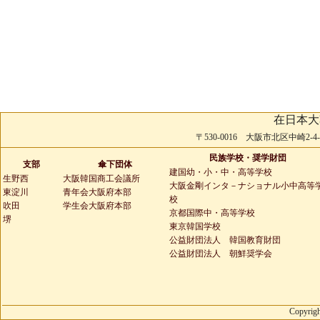
在日本大
〒530-0016 大阪市北区中崎2-4-2 
民族学校・奨学財団
支部
傘下団体
建国幼・小・中・高等学校
生野西
大阪韓国商工会議所
大阪金剛インタ－ナショナル小中高等
東淀川
青年会大阪府本部
校
吹田
学生会大阪府本部
京都国際中・高等学校
堺
東京韓国学校
公益財団法人 韓国教育財団
公益財団法人 朝鮮奨学会
Copyrigh