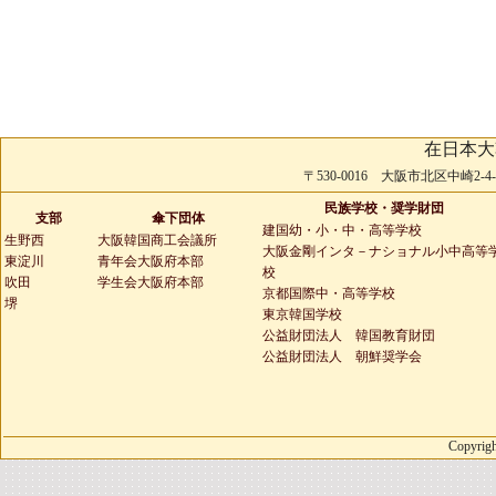
在日本大
〒530-0016 大阪市北区中崎2-4-2 
民族学校・奨学財団
支部
傘下団体
建国幼・小・中・高等学校
生野西
大阪韓国商工会議所
大阪金剛インタ－ナショナル小中高等
東淀川
青年会大阪府本部
校
吹田
学生会大阪府本部
京都国際中・高等学校
堺
東京韓国学校
公益財団法人 韓国教育財団
公益財団法人 朝鮮奨学会
Copyrigh