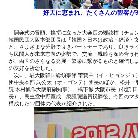
好天に恵まれ、たくさんの観客が
開会式の冒頭、挨拶に立った大会長の鄭鉉権（チョ
韓国民団大阪本部団長は「韓国と日本は政治・経済・
ど、さまざまな分野で良きパートナーであり、良きラ
ち民間人が未来志向の姿勢で、交流・親睦を深め合う
が、両国のさらなる発展・繁栄に繋がるものと確信し
の友好を祈念した。
次に、駐大阪韓国総領事館 李賢主（イ・ヒョンジュ
団中央本部 呉公太（オ・ゴンテ）団長のほか、松井一
読 木村愼作大阪府副知事）、橋下徹 大阪市長（代読 
長）、民主党中野寛成 衆議院議員祝辞後、今回のマ
構成した12団体の代表が紹介された。