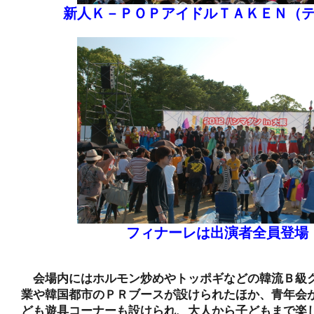
新人Ｋ－ＰＯＰアイドルＴＡＫＥＮ（
フィナーレは出演者全員登場
会場内にはホルモン炒めやトッポギなどの韓流Ｂ級
業や韓国都市のＰＲブースが設けられたほか、青年会
ども遊具コーナーも設けられ、大人から子どもまで楽