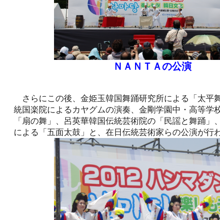
ＮＡＮＴＡの公演
さらにこの後、金姫玉韓国舞踊研究所による「太平
統国楽院によるカヤグムの演奏、金剛学園中・高等学
「扇の舞」、呂英華韓国伝統芸術院の「民謡と舞踊」
による「五面太鼓」と、在日伝統芸術家らの公演が行