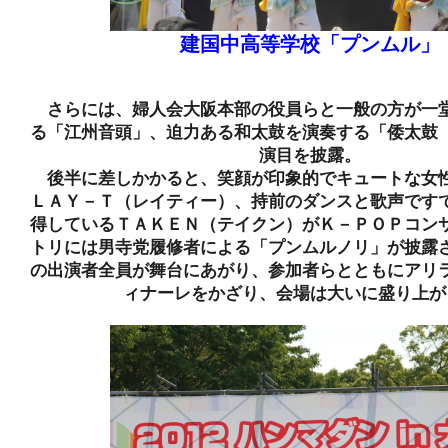
建国中高等学校「プンムル」
さらには、婦人会大阪本部の役員らと一般の方が一
る「江州音頭」、迫力ある和太鼓を演奏する「倭太鼓
演目を披露。
後半に差しかかると、笑顔が印象的でキュートな女
ＬＡＹ－Ｔ（レイティー）、持前のダンスと歌声です
得しているＴＡＫＥＮ（テイクン）がＫ－ＰＯＰコン
トリには男寺党履修者による「プンムルノリ」が披露
の出演者全員が舞台にあがり、参加者らとともにアリ
ィナーレをかざり、会場は大いに盛り上が