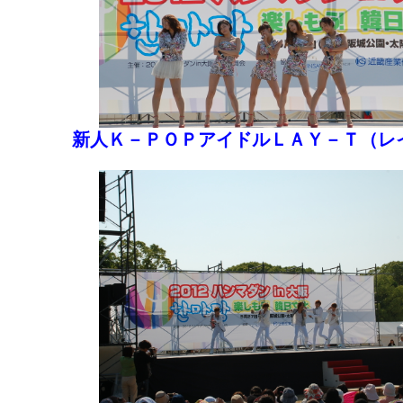
新人Ｋ－ＰＯＰアイドルＬＡＹ－Ｔ（レ