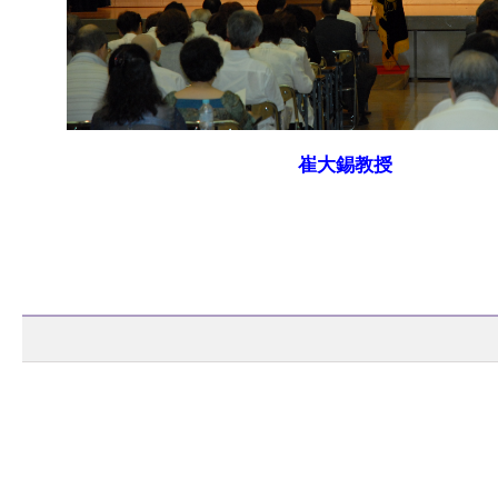
崔大錫教授