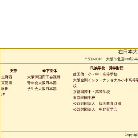
在日本大
〒530-0016 大阪市北区中崎2-4-2 
民族学校・奨学財団
支部
傘下団体
建国幼・小・中・高等学校
生野西
大阪韓国商工会議所
大阪金剛インタ－ナショナル小中高等
東淀川
青年会大阪府本部
校
吹田
学生会大阪府本部
京都国際中・高等学校
堺
東京韓国学校
公益財団法人 韓国教育財団
公益財団法人 朝鮮奨学会
Copyrigh