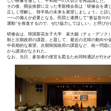
しい映像を通じて、平和統一の大切さを再認識した。
その後、開会挨拶に立った李龍権会長は「研修会を通
正しく理解し、韓半島の未来を展望しましょう」と話
一への備えが必要となる。民団と連携して‟통일항아리
運動”を推進するので、ぜひ協力してほしい」と呼びか
研修会は、韓国梨花女子大学 崔大錫（チェ・デソク
制と次期政府の課題」と題して、最近の北韓の動向や
中長期的な展望、次期韓国政府の課題など、統一問題
から講演がなされた。
なお、当日、参加者の便宜を図るため同時通訳が行わ