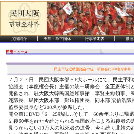
民団ニュース
民主平統近畿協議会の統一研修会に200名が参加
７月２７日、民団大阪本部５F大ホールにて、民主平和
協議会（李龍権会長）主催の統一研修会「金正恩体制
開催され、駐大阪大韓民国総領事館 李賢主総領事、
翊議長、民団大阪本部 鄭鉉権団長、同本部 梁信浩議
監察委員長など200名が参席した。
開会前にDVD『6・25動乱…そして 60余年ぶりに帰
乱後60年を経た今続けられる韓国政府による戦後者の
見つからない13万人の戦死者の遺骨、今も続く北韓の