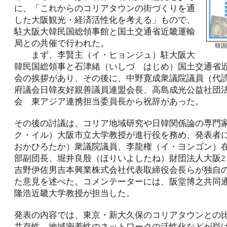
に、「これからのコリアタウンの街づくりを通
した大阪観光・経済活性化を考える」もので、
駐大阪大韓民国総領事館と国土交通省近畿運輸
局との共催で行われた。
韓国
まず、李賢主（イ・ヒョンジュ）駐大阪大
韓民国総領事と石津緒（いしづ はじめ）国土交通省
会の挨拶があり、その後に、中野寛成衆議院議員（代
府議会日韓友好親善議員連盟会長、高島成光公益社団
会 東アジア連携担当委員長から祝辞があった。
その後の討議は、コリア地域研究や日韓関係論の専門
ク・イル）大阪市立大学教授が進行役を務め、発表者
おかひろたか）衆議院議員、李龍権（イ・ヨンゴン）
部副団長、堀井良殷（ほりいよしたね）財団法人大阪2
吉野伊佐男吉本興業株式会社代表取締役会長らが独自
た意見を述べた。コメンテーターには、阪堂博之共同
隆浩近畿大学教授が担当した。
発表の内容では、東京・新大久保のコリアタウンとの
共存性、地域密着性のネットワークの活性化などが挙