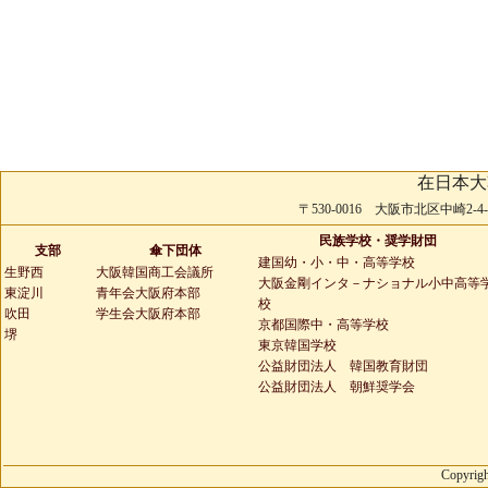
在日本大
〒530-0016 大阪市北区中崎2-4-2 
民族学校・奨学財団
支部
傘下団体
建国幼・小・中・高等学校
生野西
大阪韓国商工会議所
大阪金剛インタ－ナショナル小中高等
東淀川
青年会大阪府本部
校
吹田
学生会大阪府本部
京都国際中・高等学校
堺
東京韓国学校
公益財団法人 韓国教育財団
公益財団法人 朝鮮奨学会
Copyrigh