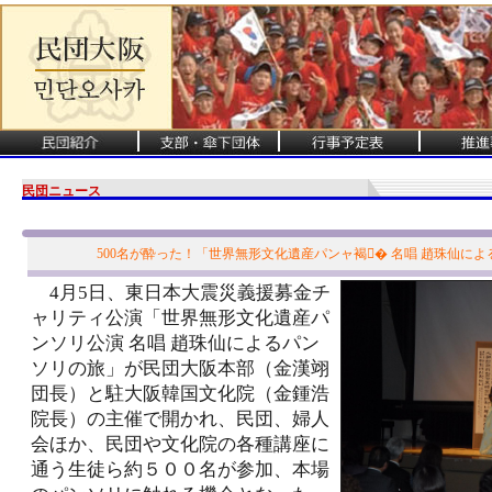
民団ニュース
500名が酔った！「世界無形文化遺産パンャ褐� 名唱 趙珠仙によ
4月5日、東日本大震災義援募金チ
ャリティ公演「世界無形文化遺産パ
ンソリ公演 名唱 趙珠仙によるパン
ソリの旅」が民団大阪本部（金漢翊
団長）と駐大阪韓国文化院（金鍾浩
院長）の主催で開かれ、民団、婦人
会ほか、民団や文化院の各種講座に
通う生徒ら約５００名が参加、本場