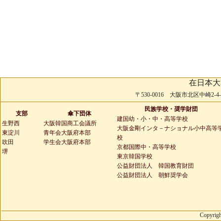
在日本大
〒530-0016 大阪市北区中崎2-4-2 
民族学校・奨学財団
支部
傘下団体
建国幼・小・中・高等学校
生野西
大阪韓国商工会議所
大阪金剛インタ－ナショナル小中高等
東淀川
青年会大阪府本部
校
吹田
学生会大阪府本部
京都国際中・高等学校
堺
東京韓国学校
公益財団法人 韓国教育財団
公益財団法人 朝鮮奨学会
Copyrigh