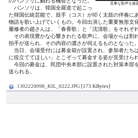
のパンソリに触れる機会となった。
見事な歌声を披
パンソリは、韓国全羅道で起こっ
た韓国伝統芸能で、鼓手（コス）が叩く太鼓の伴奏に
物語を歌い上げていくもの。今回出演した重要無形文
履修者の趙さんは、「春香歌」と「沈清歌」をそれぞ
その表現豊かな心響きわたる歌声に、会場からは割
拍手が送られ、その内容の濃さが伺えるものとなった
当日、会場受付には募金箱が設置され、参加者たち
に役立ててほしい」とこぞって募金する姿が見受けら
今回の募金は、民団中央本部に設置された対策本部
送られる。
1302220098_KIL_0222.JPG
[173 KBytes]