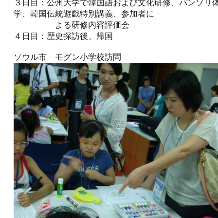
３日目：公州大学で韓国語および文化研修、パンソリ
学、韓国伝統遊戯特別講義、参加者に
よる研修内容評価会
４日目：歴史探訪後、帰国
ソウル市 モグン小学校訪問