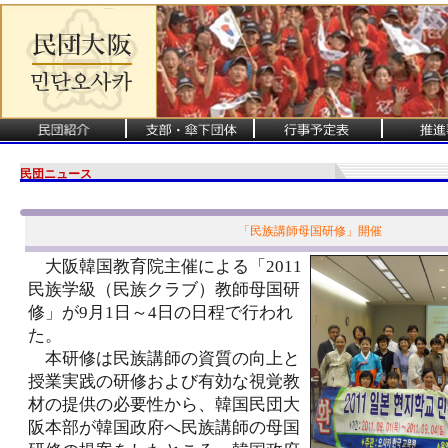
民団ニュース
「民族講師母国研修」開催
大阪韓国教育院主催による「2011
民族学級（民族クラブ）教師母国研
修」が9月1日～4日の日程で行われ
た。
本研修は民族講師の資質の向上と
授業実践の研修および有効な視覚教
材の提供の必要性から、韓国民団大
阪本部が韓国政府へ民族講師の母国