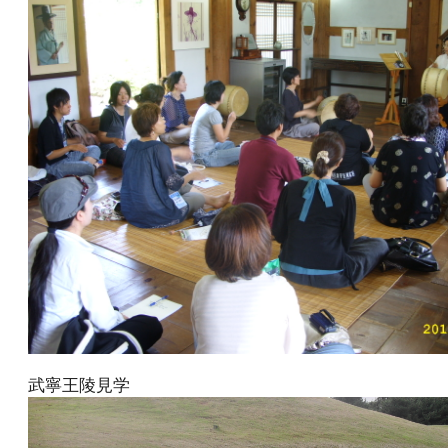
武寧王陵見学