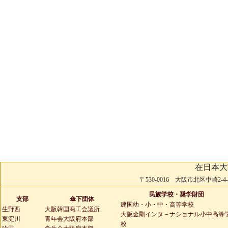
在日本大
〒530-0016 大阪市北区中崎2-4-2 
民族学校・奨学財団
支部
傘下団体
建国幼・小・中・高等学校
生野西
大阪韓国商工会議所
大阪金剛インタ－ナショナル小中高等
東淀川
青年会大阪府本部
校