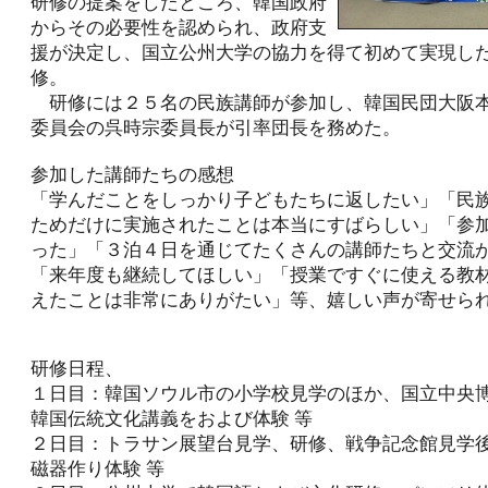
研修の提案をしたところ、韓国政府
からその必要性を認められ、政府支
援が決定し、国立公州大学の協力を得て初めて実現し
修。
研修には２５名の民族講師が参加し、韓国民団大阪
委員会の呉時宗委員長が引率団長を務めた。
参加した講師たちの感想
「学んだことをしっかり子どもたちに返したい」「民
ためだけに実施されたことは本当にすばらしい」「参
った」「３泊４日を通じてたくさんの講師たちと交流
「来年度も継続してほしい」「授業ですぐに使える教
えたことは非常にありがたい」等、嬉しい声が寄せら
研修日程、
１日目：韓国ソウル市の小学校見学のほか、国立中央
韓国伝統文化講義をおよび体験 等
２日目：トラサン展望台見学、研修、戦争記念館見学
磁器作り体験 等