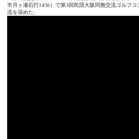
市月ヶ瀬石打1456）で第3回民団大阪同胞交流ゴルフコ
流を深めた。