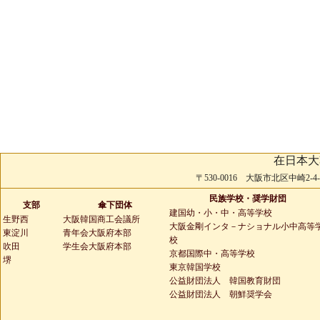
在日本大
〒530-0016 大阪市北区中崎2-4-2 
民族学校・奨学財団
支部
傘下団体
建国幼・小・中・高等学校
生野西
大阪韓国商工会議所
大阪金剛インタ－ナショナル小中高等
東淀川
青年会大阪府本部
校
吹田
学生会大阪府本部
京都国際中・高等学校
堺
東京韓国学校
公益財団法人 韓国教育財団
公益財団法人 朝鮮奨学会