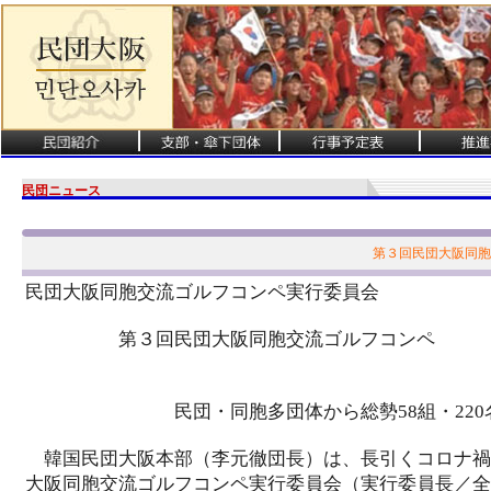
民団ニュース
第３回民団大阪同胞
民団大阪同胞交流ゴルフコンペ実行委員会
第３回民団大阪同胞交流ゴルフコンペ
10月18日、KOMA
民団・同胞多団体から総勢58組・220名
韓国民団大阪本部（李元徹団長）は、長引くコロナ禍
大阪同胞交流ゴルフコンペ実行委員会（実行委員長／全鐘