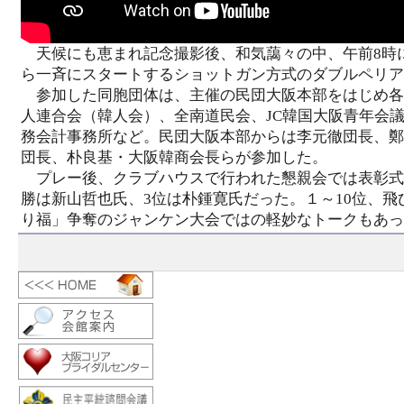
天候にも恵まれ記念撮影後、和気藹々の中、午前8時
ら一斉にスタートするショットガン方式のダブルペリア
参加した同胞団体は、主催の民団大阪本部をはじめ各
人連合会（韓人会）、全南道民会、JC韓国大阪青年会議
務会計事務所など。民団大阪本部からは李元徹団長、鄭
団長、朴良基・大阪韓商会長らが参加した。
プレー後、クラブハウスで行われた懇親会では表彰式が行
勝は新山哲也氏、3位は朴鍾寛氏だった。１～10位、飛
り福」争奪のジャンケン大会ではの軽妙なトークもあっ