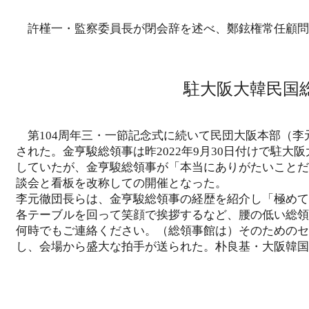
許槿一・監察委員長が閉会辞を述べ、鄭鉉権常任顧問
駐大阪大韓民国
第104周年三・一節記念式に続いて民団大阪本部（李
された。金亨駿総領事は昨2022年9月30日付けで駐
していたが、金亨駿総領事が「本当にありがたいことだ
談会と看板を改称しての開催となった。
李元徹団長らは、金亨駿総領事の経歴を紹介し「極めて
各テーブルを回って笑顔で挨拶するなど、腰の低い総領
何時でもご連絡ください。（総領事館は）そのためのセ
し、会場から盛大な拍手が送られた。朴良基・大阪韓国