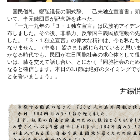
国民儀礼、鄭弘議長の開式辞、「己未独立宣言書」朗
いて、李元徹団長が記念辞を述べた。
「一九一九年の『３・１独立宣言』は民族的アイデン
布しました。その後、非暴力、反帝国主義民族運動の先
した。『３・１独立宣言』の偉大な精神は、今も私たち
なりません。（中略） 皆さまも感じられていると思い
かなる時代でも、民団が在日同胞社会の求心体として役
いは、膝を交えて話し合い、とにかく『同胞社会のため
なると確信します。本日の3.1節は絶好のタイミングで
とを誓いましょう」。
尹錫