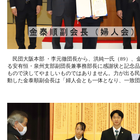
民団大阪本部 ・李元徹団長から、洪純一氏（89）、
る安有恒・泉州支部副団長兼事務部長に感謝状と記念品
もので決してやましいものではありません。力が出る民
動した金泰順副会長は「婦人会とも一体となり、一致団