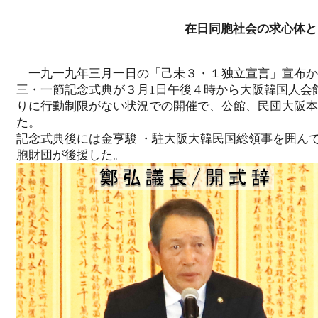
在日同胞社会の求心体と
一九一九年三月一日の「己未３・１独立宣言」宣布か
三・一節記念式典が３月1日午後４時から大阪韓国人会館
りに行動制限がない状況での開催で、公館、民団大阪本
た。
記念式典後には金亨駿 ・駐大阪大韓民国総領事を囲ん
胞財団が後援した。