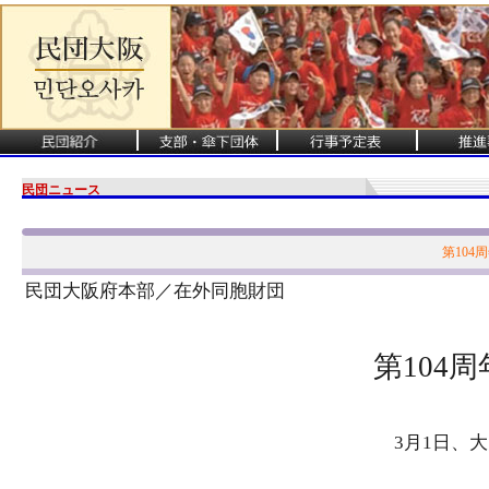
民団ニュース
第104
民団大阪府本部／在外同胞財団
第104
3月1日、