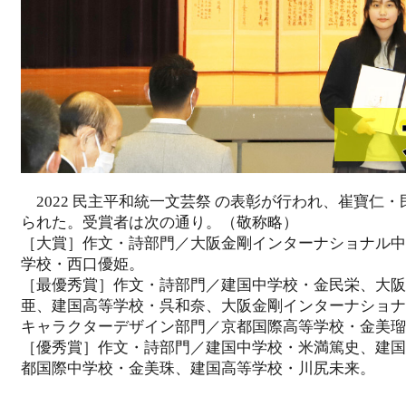
2022 民主平和統一文芸祭 の表彰が行われ、崔寶仁
られた。受賞者は次の通り。（敬称略）
［大賞］作文・詩部門／大阪金剛インターナショナル中
学校・西口優姫。
［最優秀賞］作文・詩部門／建国中学校・金民栄、大阪
亜、建国高等学校・呉和奈、大阪金剛インターナショナ
キャラクターデザイン部門／京都国際高等学校・金美瑠
［優秀賞］作文・詩部門／建国中学校・米満篤史、建国
都国際中学校・金美珠、建国高等学校・川尻未来。