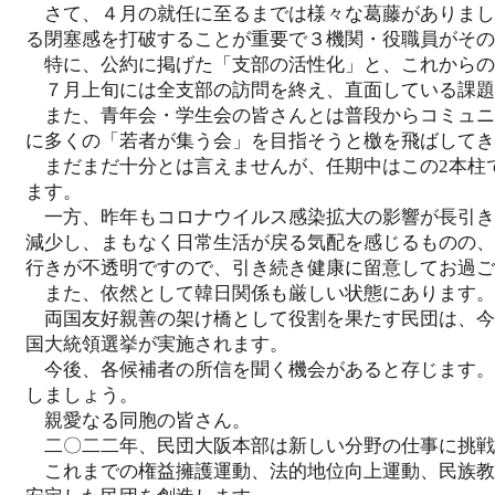
さて、４月の就任に至るまでは様々な葛藤がありまし
る閉塞感を打破することが重要で３機関・役職員がその
特に、公約に掲げた「支部の活性化」と、これからの
７月上旬には全支部の訪問を終え、直面している課題
また、青年会・学生会の皆さんとは普段からコミュニ
に多くの「若者が集う会」を目指そうと檄を飛ばしてき
まだまだ十分とは言えませんが、任期中はこの2本柱
ます。
一方、昨年もコロナウイルス感染拡大の影響が長引き
減少し、まもなく日常生活が戻る気配を感じるものの、
行きが不透明ですので、引き続き健康に留意してお過ご
また、依然として韓日関係も厳しい状態にあります。
両国友好親善の架け橋として役割を果たす民団は、今
国大統領選挙が実施されます。
今後、各候補者の所信を聞く機会があると存じます。
しましょう。
親愛なる同胞の皆さん。
二〇二二年、民団大阪本部は新しい分野の仕事に挑戦
これまでの権益擁護運動、法的地位向上運動、民族教