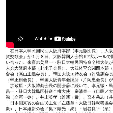
在日本大韓民国民団大阪府本部（李元徹団長）、大阪韓
賀交歓会」が１月８日、大阪韓国人会館５F大ホールで
い合った。来賓の姜昌一・駐日大韓民国特命全権大使が
人会大阪府本部（朴米子会長）、大韓体育会関西本部（
合会（高山正義会長）、韓国大阪JC特友会（許哲訓会
（韓正樹会長）、韓国大阪青年会議所（片岡忠会長）が
洪致原・大阪韓商会長の開会辞に続いて、李元徹・民
昌一・駐日大韓民国特命全権大使、宗清皇一（自民／大
勲（立憲・参）、井上英孝（維新・衆）、宮本岳志（共
日本側来賓の自由民主党／左藤章・大阪日韓親善協会
衆）、日本維新の会／奥下剛光（衆）・岩谷良平（衆）