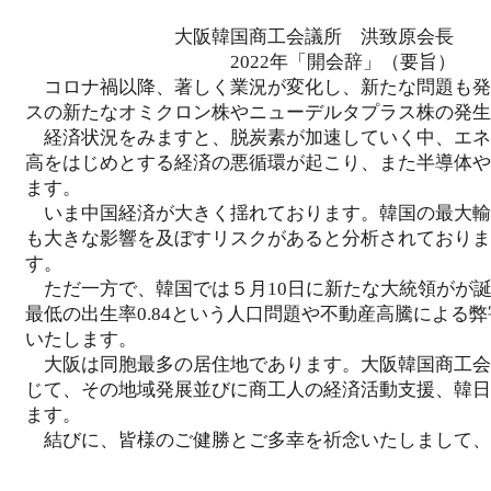
大阪韓国商工会議所 洪致原会長
2022年「開会辞」
コロナ禍以降、著しく業況が変化し、新たな問題も発
スの新たなオミクロン株やニューデルタプラス株の発生
経済状況をみますと、脱炭素が加速していく中、エネ
高をはじめとする経済の悪循環が起こり、また半導体や
ます。
いま中国経済が大きく揺れております。韓国の最大輸
も大きな影響を及ぼすリスクがあると分析されておりま
す。
ただ一方で、韓国では５月10日に新たな大統領がが誕生
最低の出生率0.84という人口問題や不動産高騰によ
いたします。
大阪は同胞最多の居住地であります。大阪韓国商工会
じて、その地域発展並びに商工人の経済活動支援、韓日
ます。
結びに、皆様のご健勝とご多幸を祈念いたしまして