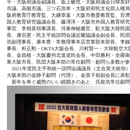
平・大阪府議会副議長、坂上敏也・大阪府議会日韓友好
市議、高槻市議、三ツ石浩幸・大阪府府民文化部人権局
阪府教育庁教育監、大継章嘉・大阪市教委教育監、百濟
国人教育研究協議会長、藤澤淳・大阪市外国人教育研究
事官、李相喜領事課長、河泰伸秘書官、駐大阪大韓民国
長、康宗憲・民主平統諮問会議近畿協議会副会長、民団
浩副理事長、康本豊・常務理事本店営業部本部長、李鐘
事長、朴正勲・OKTA大阪会長、川村賢一・大韓航空
長、金昌植・大阪慶州北道道民会長、中田勝利・全羅南
東大阪市長、民団大阪本部の常任顧問・顧問ら多数が参
2021年度民主平和統一諮問会議議長（文在寅大統領
大阪本部の金静子顧問（代理）、金英子前副会長に表彰
新年を寿ぐ威勢のいい鏡開きのあと、呉龍浩常任顧問