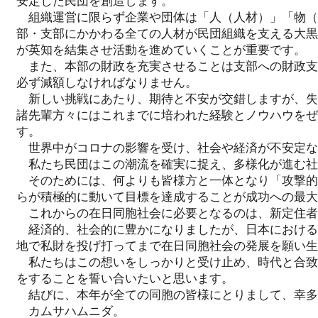
安定した民団を創造します。
組織運営に限らず企業や団体は「人（人材）」「物（
部・支部にかかわる全ての人材が民団組織を支える大黒
が英知を結集させ活動を進めていくことが重要です。
また、本部の財政を充実させることは支部への財政支
必ず減額しなければなりません。
新しい挑戦にあたり、期待と不安が交錯しますが、失
諸先輩方々にはこれまでに培われた経験とノウハウをぜ
す。
世界中がコロナの影響を受け、社会や経済が不安定な
私たち民団はこの潮流を確実に捉え、多様化が進む社
そのためには、何よりも皆様方と一体となり「攻撃的
らが積極的に動いて目標を達成することが成功への最大
これからの在日同胞社会に必要となるのは、新定住者
経済的、社会的に豊かになりましたが、日本における
地で私財を投げ打ってまで在日同胞社会の発展を願い生
私たちはこの想いをしっかりと受け止め、時代と合致
をすることを誓い合いたいと思います。
結びに、本年が全ての同胞の皆様にとりまして、幸多
カムサハムニダ。