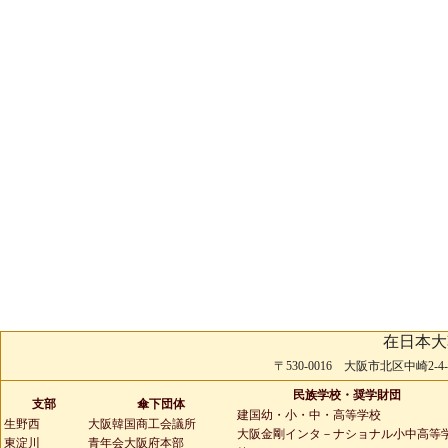
在日本大
〒530-0016 大阪市北区中崎2-4-2 
民族学校・奨学財団
支部
傘下団体
建国幼・小・中・高等学校
生野西
大阪韓国商工会議所
大阪金剛インタ－ナショナル小中高等
東淀川
青年会大阪府本部