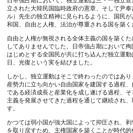
日帝強占期において、独立運動は三・一独立宣
立された大韓民国臨時政府の憲章、そして尹奉
ル）先生の独立精神に見られるように、国民が
和国、自由と人権、法治が尊重される国を築く
自由と人権が無視される全体主義の国を築くた
してありませんでした。日帝強占期において殉
はじめとする全国民が共に打ち込んだ独立運動は
日、光復という実を結びました。
しかし、独立運動はそこで終わったのではあり
産勢力に立ち向かい自由国家を建国する過程、
である経済成長と産業化を成し遂げる過程、そ
主義を発展させてきた過程を通じて継続され、
す。
かつては弱小国が強大国によって抑圧され、剥
を取り戻すため、主権国家を築くことが時代的