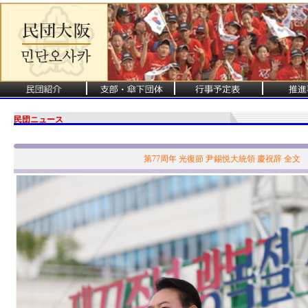
民団ニュース
第77周年 光復節 尹錫悦大統領 慶祝辞 全文