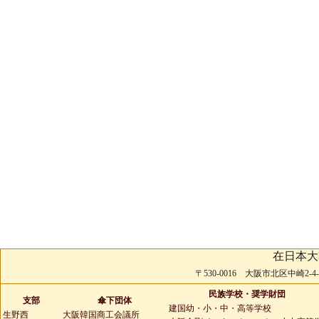
在日本大
〒530-0016 大阪市北区中崎2-4-2 
民族学校・奨学財団
支部
傘下団体
建国幼・小・中・高等学校
生野西
大阪韓国商工会議所