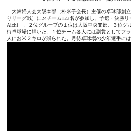
大韓婦人会大阪本部（朴米子会長）主催の卓球部創立1
りリーグ戦）に24チーム123名が参加し、予選・決
Aichi」、２位グループの１位は大阪中央支部、３位グ
待卓球場に輝いた。１位チーム各人には副賞としてフラ
人にお米２キロが贈られた。月待卓球場の少年選手に