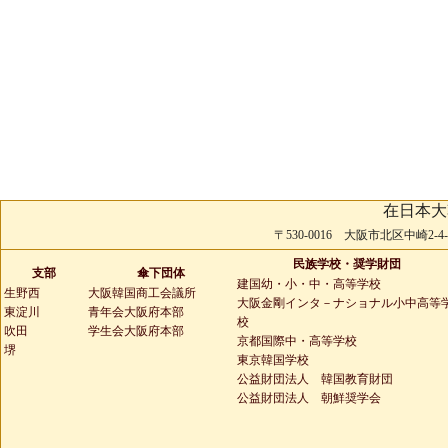
在日本大
〒530-0016 大阪市北区中崎2-4-2 
民族学校・奨学財団
支部
傘下団体
建国幼・小・中・高等学校
生野西
大阪韓国商工会議所
大阪金剛インタ－ナショナル小中高等
東淀川
青年会大阪府本部
校
吹田
学生会大阪府本部
京都国際中・高等学校
堺
東京韓国学校
公益財団法人 韓国教育財団
公益財団法人 朝鮮奨学会