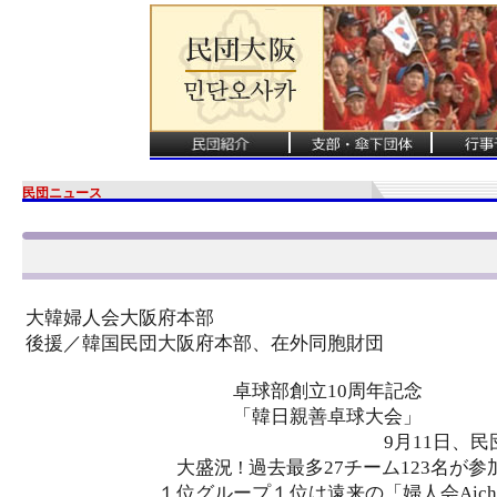
民団ニュース
大韓婦人会大阪府本部
後援／韓国民団大阪府本部、在外同胞財団
卓球部創立10周年記念
「韓日親善卓球大会」
9月11日、民団大阪府本部
大盛況 ! 過去最多27チーム123名が
１位グループ１位は遠来の「婦人会Aich