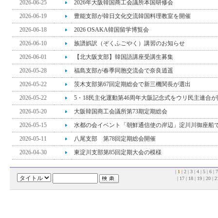
2026-06-25
2026年大阪韓国商工会議所本国研修会
2026-06-19
豊能支部が韓日文化交流韓国料理教室を開催
2026-06-18
2026 OSAKA韓国留学博覧会
2026-06-10
族譜娯訳（ぞくふごやく）講習のお知らせ
2026-06-01
【北大阪支部】韓国語講座受講生募集
2026-05-28
福島支部が春季同胞交流会で奈良逍遥
2026-05-22
茨木支部第67回定期総会で新三機関長が選出
2026-05-22
5・18民主化運動第46周年大阪記念式をウリ民主連合
2026-05-20
大阪韓国商工会議所第73期定期総会
2026-05-15
水都の会イベント「朝鮮通信使の岸辺」淀川川御座船
2026-05-11
八尾支部 第78回定期総会開催
2026-04-30
東淀川支部第85回定期大会の模様
|
1
|
2
|
3
|
4
|
5
|
6
|
7
|
17
|
18
|
19
|
20
|
2