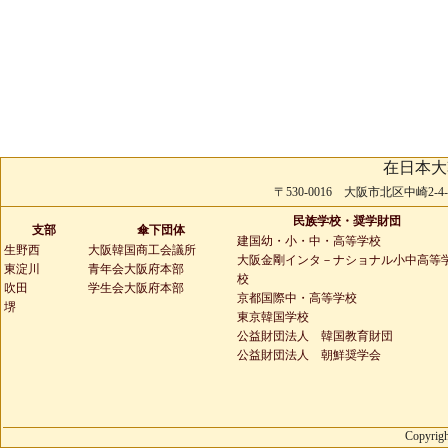
在日本大
〒530-0016 大阪市北区中崎2-4-2 
民族学校・奨学財団
支部
傘下団体
建国幼・小・中・高等学校
生野西
大阪韓国商工会議所
大阪金剛インタ－ナショナル小中高等
東淀川
青年会大阪府本部
校
吹田
学生会大阪府本部
京都国際中・高等学校
堺
東京韓国学校
公益財団法人 韓国教育財団
公益財団法人 朝鮮奨学会
Copyrigh