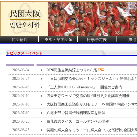
トピックス・イベント
2026-08-04
2026同胞交流納涼まつりin八尾
2026-07-24
『日韓演劇交流会2026～ミックスジャム～』開催およ
2026-07-16
「三人舞×JEJU BilleEnsemble」 開催のご案内
2026-07-10
四天王寺ワッソで交流の原点Ⅲ歴史文化講演会開催
2026-07-10
大阪韓国商工会議所がAIセミナーを韓国領事館ハンマ
2026-07-10
八尾支部で韓国伝統料理教室を開催
2026-06-25
白凡逸志クイズ・ゴールデンベル開催
2026-06-25
笑顔の婦人会をモットーに婦人会中央が恒例の全国大