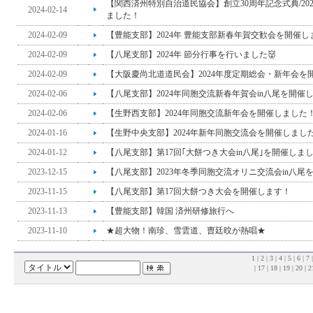
【関西済州特別自治道民協会】創立30周年記念式典/20
2024-02-14
ました！
2024-02-09
【豊能支部】2024年 豊能支部新春年賀交歓会を開催し
2024-02-09
【八尾支部】2024年 節分行事を行いました👹
2024-02-09
【大阪慶尚北道道民会】2024年度定期総会・新年会を
2024-02-06
【八尾支部】2024年同胞交流新春年賀会in八尾を開催
2024-02-06
【生野西支部】2024年同胞交流新年会を開催しました
2024-01-16
【生野中央支部】2024年新年同胞交流会を開催しまし
2024-01-12
【八尾支部】第17回｢大餅つき大会in八尾｣を開催しま
2023-12-15
【八尾支部】2023年冬季同胞交流オリニ交流会in八尾
2023-11-15
【八尾支部】第17回大餅つき大会を開催します！
2023-11-13
【豊能支部】韓国 済州研修旅行へ
2023-11-10
★超大物！南珍、雪雲道、曺廷旼が熱唱★
1
|
2
|
3
|
4
|
5
|
6
|
7
|
17
|
18
|
19
|
20
|
2