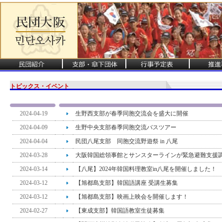
トピックス・イベント
2024-04-19
生野西支部が春季同胞交流会を盛大に開催
2024-04-09
生野中央支部春季同胞交流バスツアー
2024-04-04
民団八尾支部 同胞交流野遊祭 in 八尾
2024-03-28
大阪韓国総領事館とサンスターラインが緊急避難支援
2024-03-14
【八尾】2024年韓国料理教室in八尾を開催しました！
2024-03-12
【旭都島支部】韓国語講座 受講生募集
2024-03-12
【旭都島支部】映画上映会を開催します！
2024-02-27
【東成支部】韓国語教室生徒募集