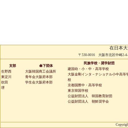
在日本大
〒530-0016 大阪市北区中崎2-4-2 
民族学校・奨学財団
支部
傘下団体
建国幼・小・中・高等学校
生野西
大阪韓国商工会議所
大阪金剛インタ－ナショナル小中高等
東淀川
青年会大阪府本部
校
吹田
学生会大阪府本部
京都国際中・高等学校
堺
東京韓国学校
公益財団法人 韓国教育財団
公益財団法人 朝鮮奨学会
Copyrigh