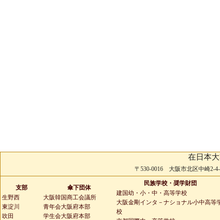
在日本大
〒530-0016 大阪市北区中崎2-4-2 
民族学校・奨学財団
支部
傘下団体
建国幼・小・中・高等学校
生野西
大阪韓国商工会議所
大阪金剛インタ－ナショナル小中高等
東淀川
青年会大阪府本部
校
吹田
学生会大阪府本部