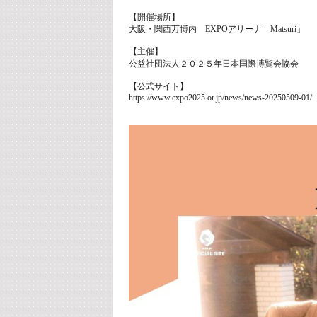
【開催場所】
大阪・関西万博内 EXPOアリーナ「Matsuri」
【主催】
公益社団法人２０２５年日本国際博覧会協会
【公式サイト】
https://www.expo2025.or.jp/news/news-20250509-01/