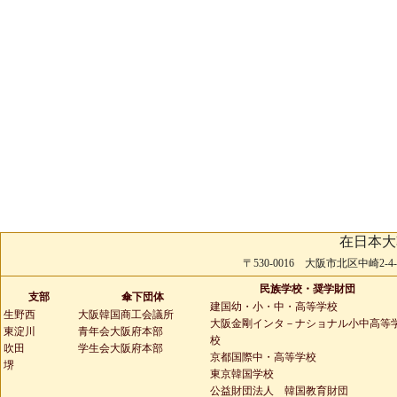
在日本大
〒530-0016 大阪市北区中崎2-4-2 
民族学校・奨学財団
支部
傘下団体
建国幼・小・中・高等学校
生野西
大阪韓国商工会議所
大阪金剛インタ－ナショナル小中高等
東淀川
青年会大阪府本部
校
吹田
学生会大阪府本部
京都国際中・高等学校
堺
東京韓国学校
公益財団法人 韓国教育財団