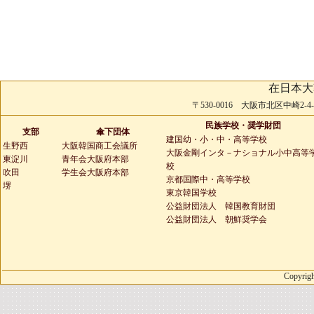
在日本大
〒530-0016 大阪市北区中崎2-4-2 
民族学校・奨学財団
支部
傘下団体
建国幼・小・中・高等学校
生野西
大阪韓国商工会議所
大阪金剛インタ－ナショナル小中高等
東淀川
青年会大阪府本部
校
吹田
学生会大阪府本部
京都国際中・高等学校
堺
東京韓国学校
公益財団法人 韓国教育財団
公益財団法人 朝鮮奨学会
Copyrigh