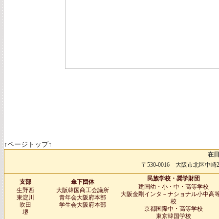
↑ページトップ↑
在
〒530-0016 大阪市北区中崎2-4-
民族学校・奨学財団
支部
傘下団体
建国幼・小・中・高等学校
生野西
大阪韓国商工会議所
大阪金剛インタ－ナショナル小中高
東淀川
青年会大阪府本部
校
吹田
学生会大阪府本部
京都国際中・高等学校
堺
東京韓国学校