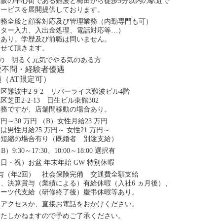
阪の中心街である難波と梅田から徒歩5分以内の駅近で
サービスを展開提供しております。
業務全般と顧客対応及び管理業務（内勤専門も可）
ーター入力、入出金処理、電話対応等…）
務あり。学歴及び前職は問いません。
させて頂きます。
0代の 明るく元気でやる気のある方
歴不問・経験者優遇
（AT限定可）
区難波中2-9-2 リバーライズ難波ビル4階
芝田2-2-13 日生ビル東館302
勤務ですが、店舗間移動の場合あり。
円～30 万円 （B）女性月給23 万円
は男性月給25 万円～ 女性21 万円～
、短縮の場合有り（既婚者 別途支給）
（B）9:30～17:30、10:00～18:00 選択有
日・祝）お盆 年末年始 GW 特別休暇
与（年2回） 社会保険完備 交通費全額支給
、決算賞与（業績による）有給休暇（入社6 ヵ月後）、
スーツ代支給（研修終了後）慶弔休暇等あり。
にアクセスか、直接お電話をおかけください。
たしかねますので予めご了承ください。