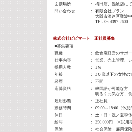
面接場所
：
梅田店、難波店にて
問い合わせ
：
有限会社プラン 
大阪市浪速区難波中1
TEL:06-4397-
株式会社ビビマート 正社員募集
■募集要項
職種
：
飲食店経営のサポ
仕事内容
：
営業、売上管理、
採用人数
：
1名
年齢
：
3０歳以下の女性の
経歴
：
不問
応募資格
：
韓国語が可能な方
明るく元気な方、
雇用形態
：
正社員
勤務時間
：
09:00～18:00（休
休日
：
土・日・祝／夏季
給与
：
250,000円 ※
保険
：
社会保険・雇用保