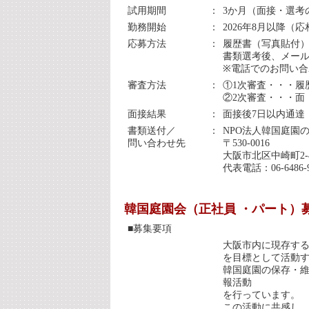
試用期間
：
3か月（面接・選考
勤務開始
：
2026年8月以降（
応募方法
：
履歴書（写真貼付
書類選考後、メー
※電話でのお問い
審査方法
：
①1次審査・・・履
②2次審査・・・面
面接結果
：
面接後7日以内通達
書類送付／
：
NPO法人韓国庭園
問い合わせ先
〒530-0016
大阪市北区中崎町2-
代表電話：06-6486-
韓国庭園会（正社員 ・パート）
■募集要項
大阪市内に現存する
を目標として活動
韓国庭園の保存・維
報活動
を行っています。
この活動に共感し