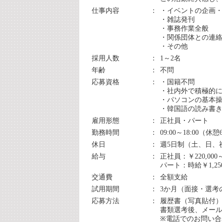
仕事内容
：
・イベントの企画
・雑誌発刊
・事務作業全般
・関係団体との連
・その他
採用人数
：
1～2名
年齢
：
不問
応募資格
：
・国籍不問
・社内外で積極的
・パソコンの基本操作
・韓国語の読み書
雇用形態
：
正社員・パート
勤務時間
：
09:00～18:00（休
休日
：
週5日制（土、日、
給与
：
正社員：￥220,000～
パート：時給￥1,250
交通費
：
全額支給
試用期間
：
3か月（面接・選考
応募方法
：
履歴書（写真貼付
書類選考後、メー
※電話でのお問い