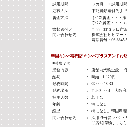
試用期間
：
３カ月 ※試用期
応募方法
：
下記書類送付先ま
審査方法
：
① 1次審査・・・履
② 2次審査・・・面
書類送付／
：
〒556-0016 大阪
問い合わせ先
株式会社ビビマー
電話番号：06-6645-
韓国キンパ専門店 キンパプラスアンドお
■募集要項
業務内容
：
店舗内業務全般（ 仕
給与
：
時給 : 1,120円
勤務時間
：
09:00~ 18:30
勤務場所
：
〒562-0031 
採用人数
：
若干名
年齢
：
特になし
経歴
：
特になし。韓国料理
問い合わせ先
：
採用担当者: パク・サ
〇店舗情報は
こちら