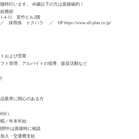
随時行います。 40歳以下の方は面接確約！
総務部
-4-11 若竹ビル2階
2600 ／ 採用係 トクハラ ／ HP
https://www.all-plan.co.jp/
ートおよび営業
シフト管理、アルバイトの指導、販促活動など
方
食品業界に関心のある方
憩60分）
休暇／年末年始
試用期間中は面接時に相談
険加入・交通費支給