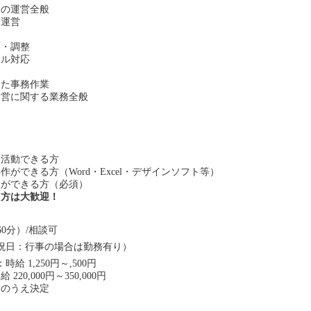
局の運営全般
・運営
絡・調整
ール対応
した事務作業
運営に関する業務全般
に活動できる方
ができる方（Word・Excel・デザインソフト等）
きができる方（必須）
る方は大歓迎！
憩60分）/相談可
祝日：行事の場合は勤務有り）
給 1,250円～,500円
20,000円～350,000円
慮のうえ決定