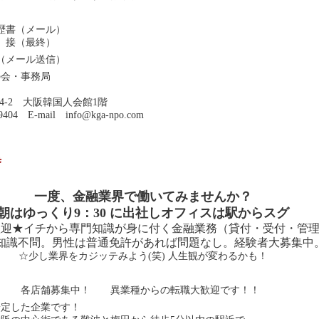
歴書（メール）
 接（最終）
（メール送信）
の会・事務局
4-2 大阪韓国人会館1階
9404 E-mail
info@kga-npo.com
集
一度、金融業界で働いてみませんか？
朝はゆっくり9：30 に出社しオフィスは駅からスグ
歓迎★イチから専門知識が身に付く金融業務（貸付・受付・管
知識不問。男性は普通免許があれば問題なし。経験者大募集中
☆少し業界をカジッテみよう(笑) 人生観が変わるかも！
 各店舗募集中！ 異業種からの転職大歓迎です！！
安定した企業です！