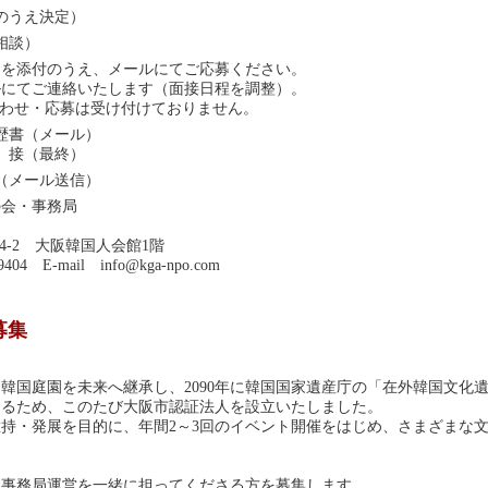
のうえ決定）
応相談）
）を添付のうえ、メールにてご応募ください。
ルにてご連絡いたします（面接日程を調整）。
合わせ・応募は受け付けておりません。
歴書（メール）
 接（最終）
（メール送信）
の会・事務局
4-2 大阪韓国人会館1階
9404 E-mail
info@kga-npo.com
募集
韓国庭園を未来へ継承し、2090年に韓国国家遺産庁の「在外韓国文化
するため、このたび大阪市認証法人を設立いたしました。
持・発展を目的に、年間2～3回のイベント開催をはじめ、さまざまな
、事務局運営を一緒に担ってくださる方を募集します。