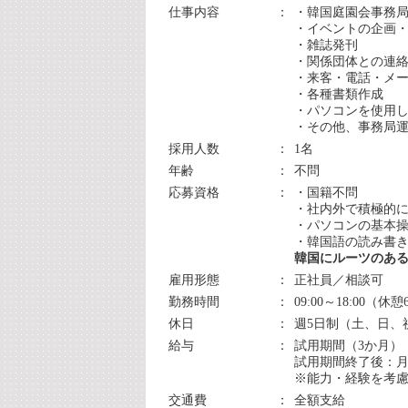
仕事内容
：
・韓国庭園会事務
・イベントの企画
・雑誌発刊
・関係団体との連
・来客・電話・メ
・各種書類作成
・パソコンを使用
・その他、事務局
採用人数
：
1名
年齢
：
不問
応募資格
：
・国籍不問
・社内外で積極的
・パソコンの基本操作
・韓国語の読み書
韓国にルーツのあ
雇用形態
：
正社員／相談可
勤務時間
：
09:00～18:00（休
休日
：
週5日制（土、日、
給与
：
試用期間（3か月）：時
試用期間終了後：月給 2
※能力・経験を考
交通費
：
全額支給