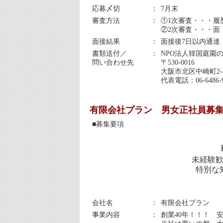
応募〆切
：
7月末
審査方法
：
①1次審査・・・履
②2次審査・・・面
面接結果
：
面接後7日以内通達
書類送付／
：
NPO法人韓国庭園
問い合わせ先
〒530-0016
大阪市北区中崎町2-
代表電話：06-6486-
有限会社プラン 男女正社員募
■募集要項
未経験
特別な
会社名
：
有限会社プラン
事業内容
：
創業40年！！！ 