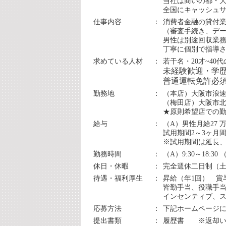
当社は商いの都・大
全国にキャッシュ
仕事内容
：
消費者金融の貸付
（審査手続き、デ
男性は別途回収業
丁寧に個別で指導
求めている人材
：
若干名・20才~4
未経験歓迎・学
普通運転免許必須
勤務地
：
（本店）大阪市浪速
（梅田店）大阪市北区
★原則希望店での
給与
：
（A）男性月給27 万
試用期間2～3ヶ月間
※試用期間は延長
勤務時間
：
（A）9:30～18:30 
休日・休暇
：
完全週休二日制（土
待遇・福利厚生
：
昇給（年1回） 賞
皆勤手当、役職手当
インセンティブ、
応募方法
：
下記ホームページ
提出書類
：
履歴書 ※返却い