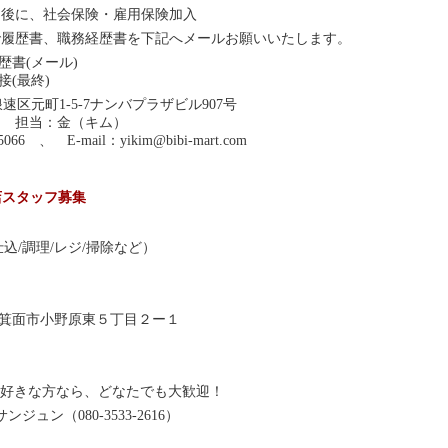
間後に、社会保険・雇用保険加入
で履歴書、職務経歴書を下記へメールお願いいたします。
歴書(メール)
接(最終)
市浪速区元町1-5-7ナンバプラザビル907号
ト 担当：金（キム）
5066 、 E-mail：
yikim@bibi-mart.com
店スタッフ募集
込/調理/レジ/掃除など）
大阪府箕面市小野原東５丁目２ー１
好きな方なら、どなたでも大歓迎！
ンジュン（080-3533-2616）