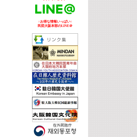
↑お得な情報いっぱい↑
民団大阪本部のLINE＠