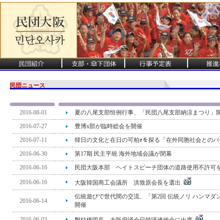
民団ニュース
2016-08-01
夏の八尾支部恒例行事、「民団八尾支部納涼まつり」
2016-07-27
豊博x部が臨時総会を開催
2016-07-11
韓日の文化と在日の可柏ｫを探る「在外同胞社会とのパ
2016-06-30
第17期 民主平統 海外地域会議が閉幕
2016-06-16
民団大阪本部 ヘイトスピーチ団体の道路使用不許可
2016-06-16
大阪韓国商工会議所 洪致原会長を選出
伝統遊びで世代間の交流、「第2回 伝統ノリ ハンマダ
2016-06-14
開催
2016-06-03