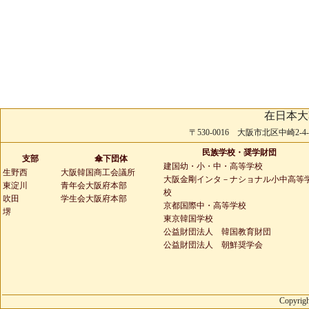
在日本大
〒530-0016 大阪市北区中崎2-4-2 
民族学校・奨学財団
支部
傘下団体
建国幼・小・中・高等学校
生野西
大阪韓国商工会議所
大阪金剛インタ－ナショナル小中高等
東淀川
青年会大阪府本部
校
吹田
学生会大阪府本部
京都国際中・高等学校
堺
東京韓国学校
公益財団法人 韓国教育財団
公益財団法人 朝鮮奨学会
Copyrigh