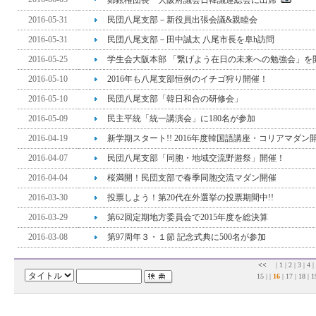
鄭鉉権団長 大阪府議会日韓議連総会に出席
2016-05-31
民団八尾支部－新役員出張会議&親睦会
2016-05-31
民団八尾支部－田中誠太 八尾市長を阜h訪問
2016-05-25
学生会大阪本部 「繋げよう在日の未来への勉強会」を
2016-05-10
2016年も八尾支部恒例のイチゴ狩り開催！
2016-05-10
民団八尾支部「韓日和合の研修会」
2016-05-09
民主平統「統一講演会」に180名が参加
2016-04-19
新学期スタート!! 2016年度韓国語講座・コリアマダン
2016-04-07
民団八尾支部「同胞・地域交流野遊祭」開催！
2016-04-04
桜満開！民団支部で春季同胞交流マダン開催
2016-03-30
投票しよう！第20代在外選挙の投票期間中!!
2016-03-29
第62回定期地方委員会で2015年度を総決算
2016-03-08
第97周年３・１節 記念式典に500名が参加
<<
|
1
|
2
|
3
|
4
|
15
| |
16
|
17
|
18
|
1