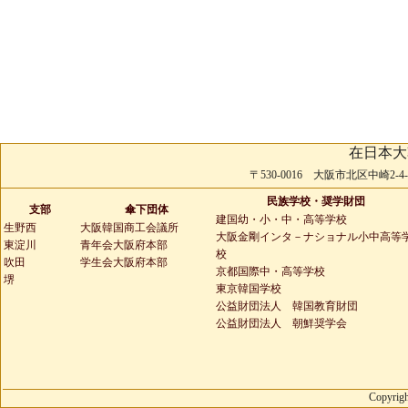
在日本大
〒530-0016 大阪市北区中崎2-4-2 
民族学校・奨学財団
支部
傘下団体
建国幼・小・中・高等学校
生野西
大阪韓国商工会議所
大阪金剛インタ－ナショナル小中高等
東淀川
青年会大阪府本部
校
吹田
学生会大阪府本部
京都国際中・高等学校
堺
東京韓国学校
公益財団法人 韓国教育財団
公益財団法人 朝鮮奨学会
Copyrigh