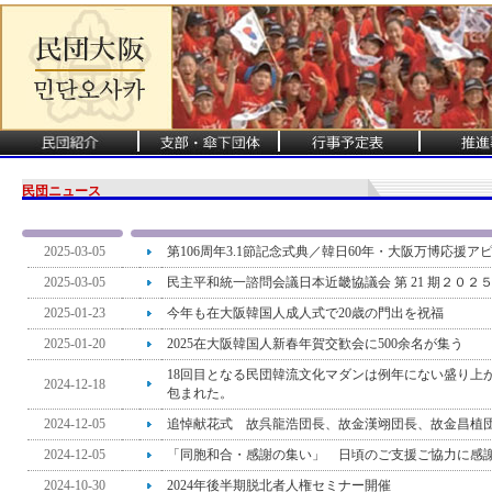
民団ニュース
2025-03-05
第106周年3.1節記念式典／韓日60年・大阪万博応援ア
2025-03-05
民主平和統一諮問会議日本近畿協議会 第 21 期２０２
2025-01-23
今年も在大阪韓国人成人式で20歳の門出を祝福
2025-01-20
2025在大阪韓国人新春年賀交歓会に500余名が集う
18回目となる民団韓流文化マダンは例年にない盛り上
2024-12-18
包まれた。
2024-12-05
追悼献花式 故呉龍浩団長、故金漢翊団長、故金昌植
2024-12-05
「同胞和合・感謝の集い」 日頃のご支援ご協力に感
2024-10-30
2024年後半期脱北者人権セミナー開催