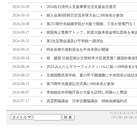
2024-10-30
2024在日済州人支援事業生活支援金伝達式
2024-10-10
婦人会第6回韓日交流卓球大会に200余名が参加
2024-10-08
第251期中央組織学院が大阪で開催、37名が登竜門を
2024-09-27
韓国海上警察庁トップ、民団大阪本部金明弘団長を来
2024-09-25
第3次定期会議及び平和統一講演会
2024-09-25
特命全権大使歓迎会を中央本部が開催
2024-09-18
祝 建国 伝統芸術が文部科学大臣賞受賞!! 建国吹奏楽部
2024-08-26
2024 みんだんサマーフェスティバルに延べ1000余名が
2024-08-23
京都国際高等学校、夏の甲子園優勝に中央団長が談話
2024-08-21
第79周年光復節記念式典に600余名が参加
2024-08-07
李相徳在外同胞庁長が大阪を訪問し同胞らと懇談
2024-07-17
高霊郡協議会 日本近畿協議会 姉妹血縁協約式
1
|
2
| |
3
|
4
|
5
|
6
|
|
17
|
18
|
19
|
20
|
2