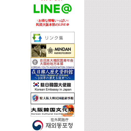
↑お得な情報いっぱい↑
民団大阪本部のLINE＠