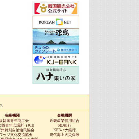
rg
各級機関
金融機関
阪韓国青年商工会
近畿産業信用組合
阪青年会議所（JCI)
SBJ銀行
済州特別自治道民協会
KEBハナ銀行
ワッソ文化交流協会
現代海上火災保険