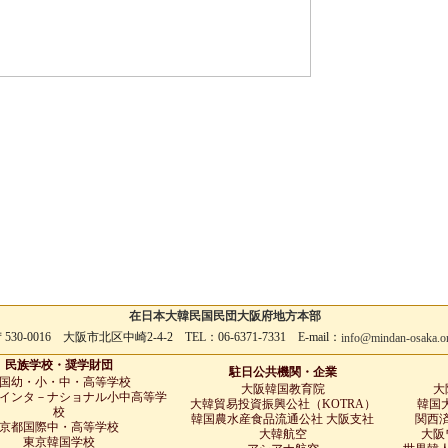
在日本大韓民国民団大阪府地方本部
530-0016 大阪市北区中崎2-4-2 TEL：06-6371-7331 E-mail：
info@mindan-osaka.o
民族学校・奨学財団
駐日公共機関・企業
国幼・小・中・高等学校
大阪韓国教育院
大
インタ－ナショナル小中高等学
大韓貿易投資振興公社（KOTRA）
韓国大
校
韓国農水産食品流通公社 大阪支社
関西
京都国際中・高等学校
大韓航空
大阪
東京韓国学校