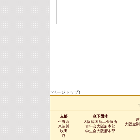
↑ページトップ↑
〒
支部
傘下団体
建
生野西
大阪韓国商工会議所
大阪金剛
東淀川
青年会大阪府本部
吹田
学生会大阪府本部
堺