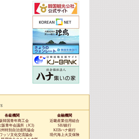
rg
各級機関
金融機関
阪韓国青年商工会
近畿産業信用組合
阪青年会議所（JCI)
SBJ銀行
済州特別自治道民協会
KEBハナ銀行
ワッソ文化交流協会
現代海上火災保険