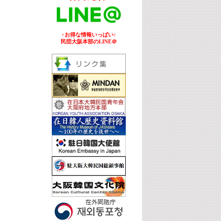
↑お得な情報いっぱい↑
民団大阪本部のLINE＠