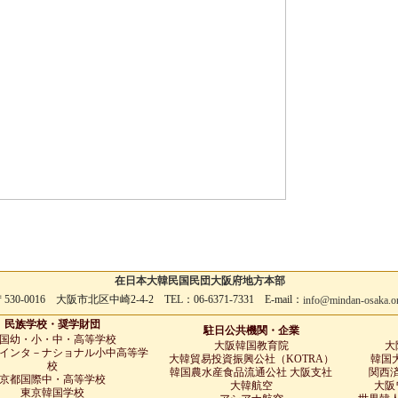
在日本大韓民国民団大阪府地方本部
530-0016 大阪市北区中崎2-4-2 TEL：06-6371-7331 E-mail：
info@mindan-osaka.o
民族学校・奨学財団
駐日公共機関・企業
国幼・小・中・高等学校
大阪韓国教育院
大
インタ－ナショナル小中高等学
大韓貿易投資振興公社（KOTRA）
韓国大
校
韓国農水産食品流通公社 大阪支社
関西
京都国際中・高等学校
大韓航空
大阪
東京韓国学校