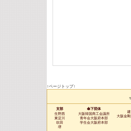
↑ページトップ↑
〒
支部
傘下団体
建
生野西
大阪韓国商工会議所
大阪金剛
東淀川
青年会大阪府本部
吹田
学生会大阪府本部
堺