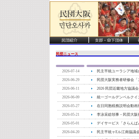
民団ニュース
2026-07-14
民主平統ユーラシア地域
2026-06-29
民団大阪実務者研修会「
2026-06-11
2026 民団近畿地方協
2026-06-09
統一ゴールデンベルクイ
2026-05-27
在日同胞税務説明会動画
2026-05-21
李泳采総領事－民団大阪
2026-05-01
デイサービス「さらんば
2026-04-20
民主平統ャEル江南協議