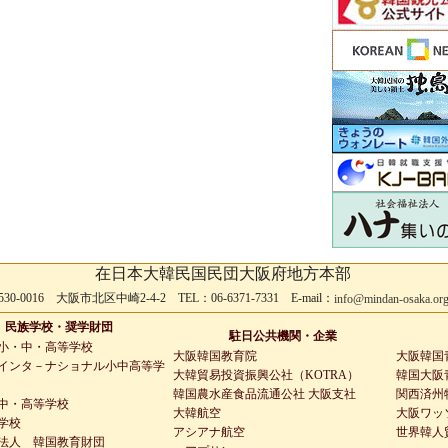
在日本大韓民国民団大阪府地方本部
530-0016 大阪市北区中崎2-4-2 TEL：06-6371-7331 E-mail：
info@mindan-osaka.or
民族学校・奨学財団
駐日公共機関・企業
小・中・高等学校
大阪韓国教育院
大阪韓国
インタ－ナショナル小中高等学
大韓貿易投資振興公社（KOTRA）
韓国大阪青
韓国農水産食品流通公社 大阪支社
関西済州
中・高等学校
大韓航空
大阪ワッ
学校
アシアナ航空
世界韓人
法人 韓国教育財団