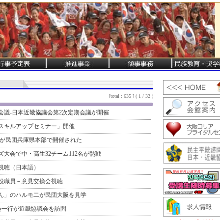
[total : 635 ] ( 1 / 32 )
会議-日本近畿協議会第2次定期会議が開催
スキルアップセミナー」開催
議会が民団兵庫県本部で開催された
ズ大会で中・高生32チーム112名が熱戦
視聴（日本語）
役職員－意見交換会視聴
ん」のハルモ二が民団大阪を見学
会一行が近畿協議会を訪問