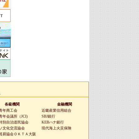
g
各級機関
金融機関
青年商工会
近畿産業信用組合
年会議所（JCI)
SBJ銀行
特別自治道民協会
KEBハナ銀行
ソ文化交流協会
現代海上火災保険
貿易協会ＯＫＴＡ大阪