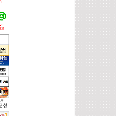
↑
い↑
E＠