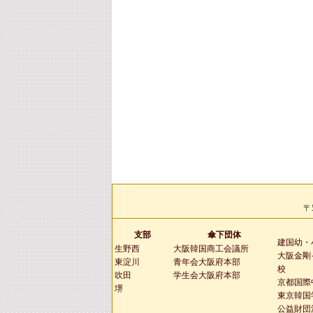
〒
支部
傘下団体
建国幼・
生野西
大阪韓国商工会議所
大阪金剛
東淀川
青年会大阪府本部
校
吹田
学生会大阪府本部
京都国際
堺
東京韓国
公益財団