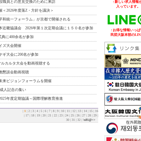
役職員との意見交換のために来訪
↑新しい求人情報が
入っています。
催＜2026年度落Z・方針を議決＞
日平和統一フォーラム」が京都で開催される
本近畿協議会 2026年第１次定期会議に１５０名が参加
↑お得な情報いっぱ
民団大阪本部のLIN
式典に400余名が参加
イズ大会開催
ギ大会に200名が参加
リマルカルタ大会を動画視聴する
胞懇談会動画視聴
未来ビジョンフォーラムを開催
 成人記念の集い
025年度定期協議～国際理解教育推進
|
1
|
2
|
3
|
4
|
5
|
6
|
7
|
8
|
9
|
10
|
11
|
12
|
13
|
14
|
15
|
16
|
17
|
18
|
19
|
20
|
21
|
22
|
23
|
24
|
25
|
26
|
27
|
28
|
29
|
30
|
31
|
32
|
\x81@>>