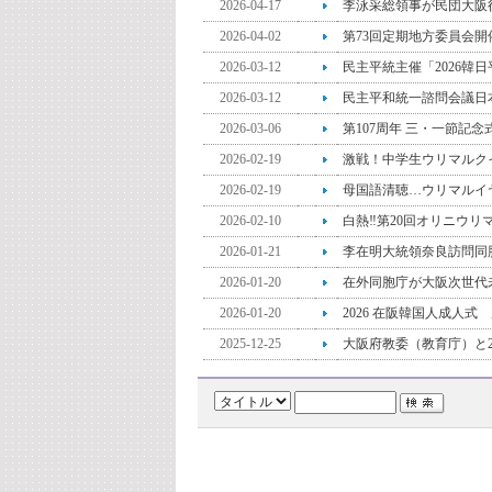
2026-04-17
李泳采総領事が民団大阪
2026-04-02
第73回定期地方委員会開
2026-03-12
民主平統主催「2026韓
2026-03-12
民主平和統一諮問会議日
2026-03-06
第107周年 三・一節記念
2026-02-19
激戦！中学生ウリマルク
2026-02-19
母国語清聴…ウリマルイヤ
2026-02-10
白熱‼第20回オリニウ
2026-01-21
李在明大統領奈良訪問同
2026-01-20
在外同胞庁が大阪次世代
2026-01-20
2026 在阪韓国人成人式
2025-12-25
大阪府教委（教育庁）と2